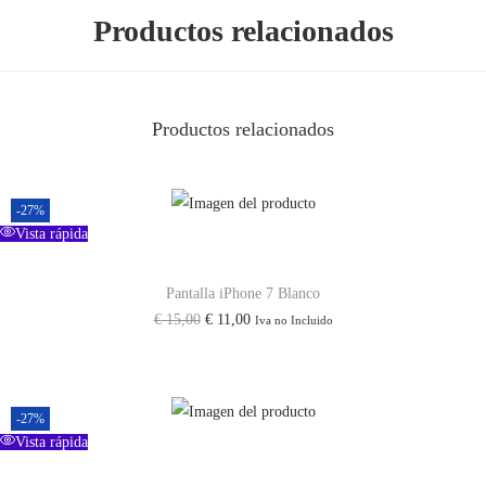
g
Productos relacionados
r
o
c
Productos relacionados
a
n
t
-27%
i
Vista rápida
d
Pantalla iPhone 7 Blanco
a
E
E
€
15,00
€
11,00
Iva no Incluido
d
l
l
p
p
r
r
-27%
e
e
Vista rápida
c
c