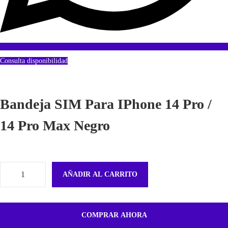
Consulta disponibilidad
Bandeja SIM Para IPhone 14 Pro /
14 Pro Max Negro
AÑADIR AL CARRITO
B
a
n
COMPRAR AHORA
d