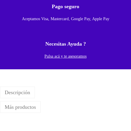
1
Pago seguro
4
Aceptamos Visa, Mastercard, Google Pay, Apple Pay
P
r
o
Necesitas Ayuda ?
/
1
Pulsa acá y te asesoramos
4
P
r
o
Descripción
M
a
Más productos
x
N
e