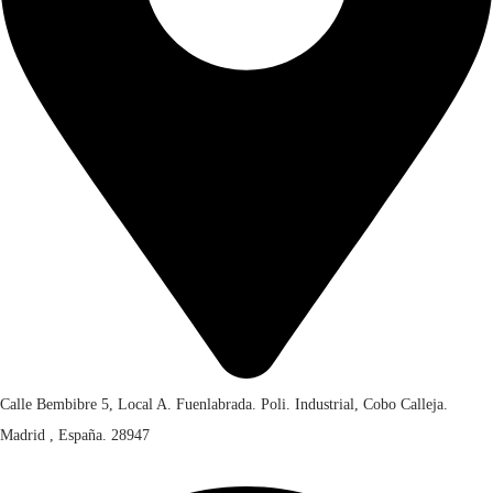
r
€
,
.
a
0
:
1
0
€
2
.
,
1
0
8
0
,
.
0
0
.
Calle Bembibre 5, Local A. Fuenlabrada. Poli. Industrial, Cobo Calleja.
Madrid , España. 28947