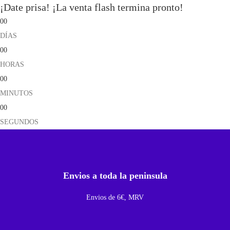
¡Date prisa! ¡La venta flash termina pronto!
e
00
j
DÍAS
a
00
S
HORAS
I
00
M
MINUTOS
P
00
a
SEGUNDOS
r
a
I
P
Envios a toda la peninsula
h
o
Envios de 6€, MRV
n
e