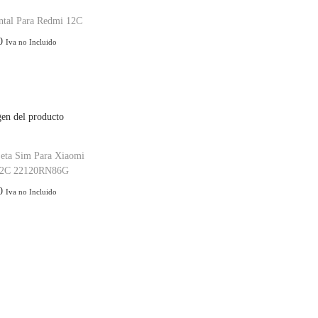
ntal Para Redmi 12C
0
Iva no Incluido
jeta Sim Para Xiaomi
12C 22120RN86G
0
Iva no Incluido