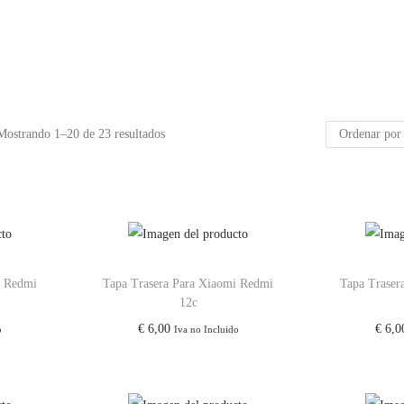
Mostrando
1
–
20
de 23 resultados
i Redmi
Tapa Trasera Para Xiaomi Redmi
Tapa Traser
12c
€
6,00
€
6,0
o
Iva no Incluido