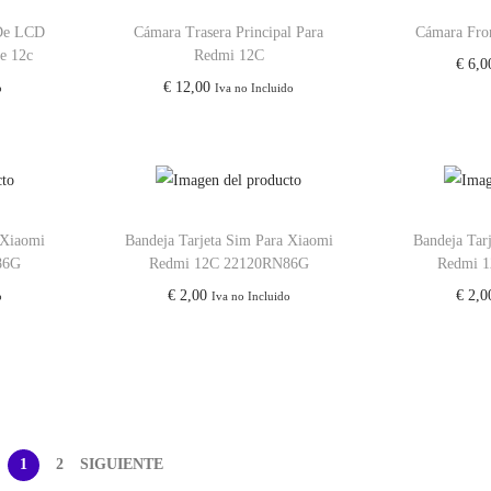
 De LCD
Cámara Trasera Principal Para
Cámara Fro
e 12c
Redmi 12C
€
6,0
€
12,00
o
Iva no Incluido
 Xiaomi
Bandeja Tarjeta Sim Para Xiaomi
Bandeja Tar
86G
Redmi 12C 22120RN86G
Redmi 
€
2,00
€
2,0
o
Iva no Incluido
1
2
SIGUIENTE