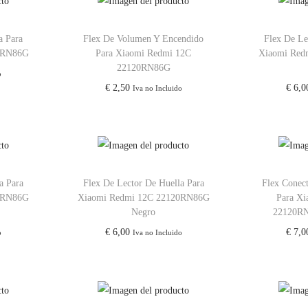
a Para
Flex De Volumen Y Encendido
Flex De Le
0RN86G
Para Xiaomi Redmi 12C
Xiaomi Red
22120RN86G
o
€
2,50
€
6,0
Iva no Incluido
a Para
Flex De Lector De Huella Para
Flex Conec
0RN86G
Xiaomi Redmi 12C 22120RN86G
Para X
Negro
22120R
€
6,00
€
7,0
o
Iva no Incluido