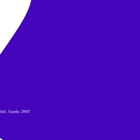
adrid , España. 28947