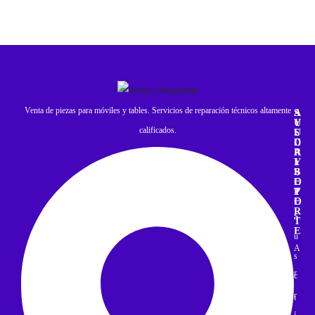
Venta de piezas para móviles y tables. Servicios de reparación técnicos altamente
A
S
Y
U
calificados.
U
S
D
C
A
R
Y
I
S
B
O
E
P
T
O
E
R
S
T
E
u
A
s
r
c
r
t