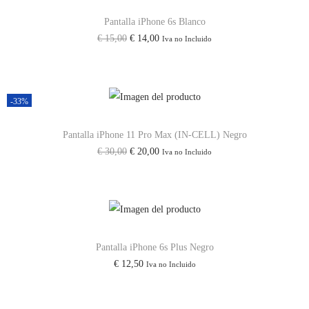
e
e
c
c
Pantalla iPhone 6s Blanco
E
E
€
15,00
€
14,00
Iva no Incluido
i
i
l
l
o
o
p
p
o
a
r
r
r
c
-33%
e
e
i
t
c
c
Pantalla iPhone 11 Pro Max (IN-CELL) Negro
g
u
E
E
€
30,00
€
20,00
Iva no Incluido
i
i
i
a
l
l
o
o
n
l
p
p
o
a
a
e
r
r
r
c
l
s
e
e
i
t
e
:
c
c
Pantalla iPhone 6s Plus Negro
g
u
r
€
€
12,50
Iva no Incluido
i
i
i
a
a
o
o
n
l
:
1
o
a
a
e