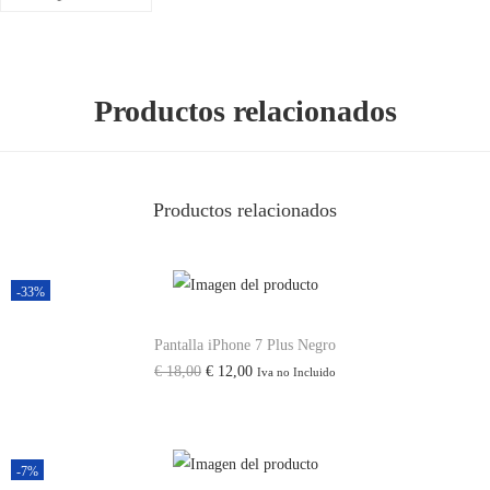
Productos relacionados
Productos relacionados
-33%
Pantalla iPhone 7 Plus Negro
E
E
€
18,00
€
12,00
Iva no Incluido
l
l
p
p
r
r
-7%