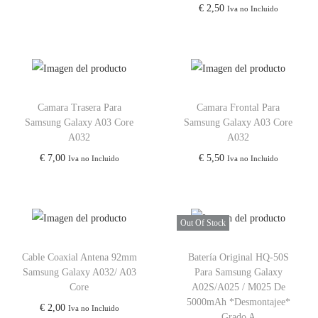
€
2,50
Iva no Incluido
Camara Trasera Para
Camara Frontal Para
Samsung Galaxy A03 Core
Samsung Galaxy A03 Core
A032
A032
€
7,00
€
5,50
Iva no Incluido
Iva no Incluido
Out Of Stock
Cable Coaxial Antena 92mm
Batería Original HQ-50S
Samsung Galaxy A032/ A03
Para Samsung Galaxy
Core
A02S/A025 / M025 De
5000mAh *Desmontajee*
€
2,00
Iva no Incluido
Grado A