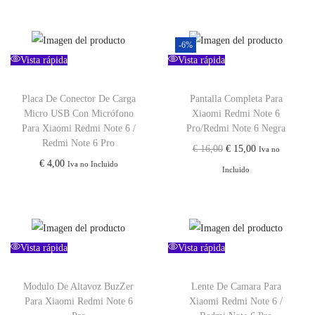
-6%
Vista rápida
Vista rápida
Placa De Conector De Carga
Pantalla Completa Para
Micro USB Con Micrófono
Xiaomi Redmi Note 6
Para Xiaomi Redmi Note 6 /
Pro/Redmi Note 6 Negra
Redmi Note 6 Pro
E
E
€
16,00
€
15,00
Iva no
€
4,00
Iva no Incluido
l
l
Incluido
p
p
r
r
e
e
c
c
Vista rápida
Vista rápida
i
i
o
o
Modulo De Altavoz BuzZer
Lente De Camara Para
Para Xiaomi Redmi Note 6
Xiaomi Redmi Note 6 /
o
a