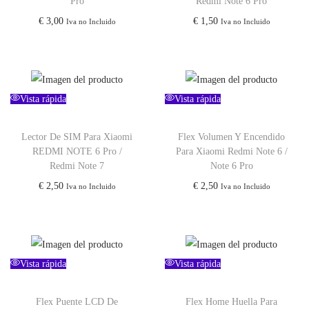
Pro
Redmi Note 6 Pro
r
c
€
3,00
€
1,50
Iva no Incluido
Iva no Incluido
i
t
g
u
i
a
n
l
Vista rápida
Vista rápida
a
e
l
s
Lector De SIM Para Xiaomi
Flex Volumen Y Encendido
e
:
REDMI NOTE 6 Pro /
Para Xiaomi Redmi Note 6 /
r
€
Redmi Note 7
Note 6 Pro
a
€
2,50
€
2,50
Iva no Incluido
Iva no Incluido
:
1
€
5
,
1
0
Vista rápida
Vista rápida
6
0
,
.
Flex Puente LCD De
Flex Home Huella Para