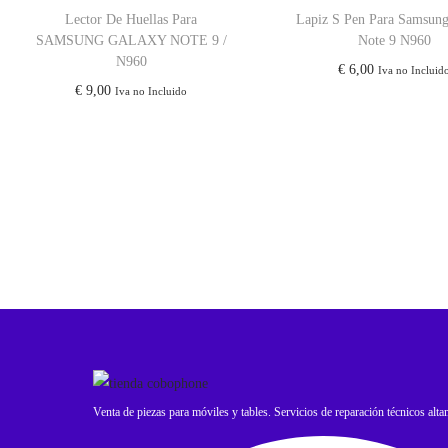
Lector De Huellas Para
Lapiz S Pen Para Samsun
SAMSUNG GALAXY NOTE 9 /
Note 9 N960
N960
€
6,00
Iva no Incluid
€
9,00
Iva no Incluido
Venta de piezas para móviles y tables. Servicios de reparación técnicos alta