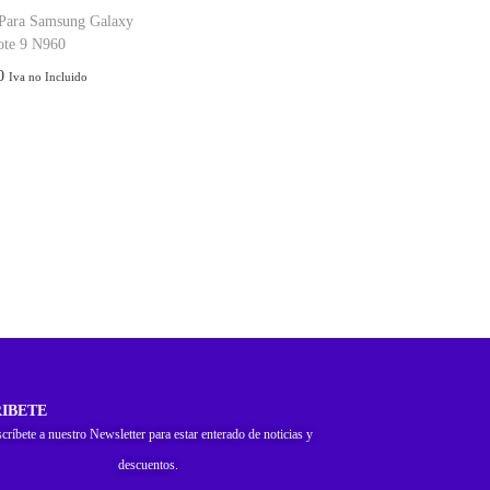
 Para Samsung Galaxy
ote 9 N960
0
Iva no Incluido
IBETE
críbete a nuestro Newsletter para estar enterado de noticias y
descuentos.