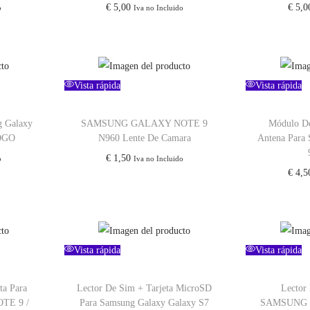
€
5,00
€
5,0
o
Iva no Incluido
Vista rápida
Vista rápida
g Galaxy
SAMSUNG GALAXY NOTE 9
Módulo De
LOGO
N960 Lente De Camara
Antena Para
€
1,50
o
Iva no Incluido
€
4,5
Vista rápida
Vista rápida
ta Para
Lector De Sim + Tarjeta MicroSD
Lector 
TE 9 /
Para Samsung Galaxy Galaxy S7
SAMSUNG 