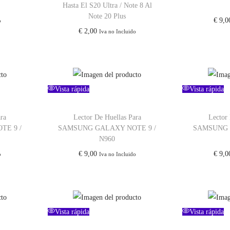
Hasta El S20 Ultra / Note 8 Al
Note 20 Plus
€
9,0
o
€
2,00
Iva no Incluido
Vista rápida
Vista rápida
ara
Lector De Huellas Para
Lector 
TE 9 /
SAMSUNG GALAXY NOTE 9 /
SAMSUNG 
N960
€
9,00
€
9,0
o
Iva no Incluido
Vista rápida
Vista rápida