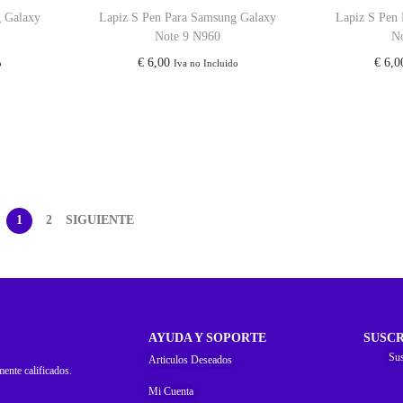
g Galaxy
Lapiz S Pen Para Samsung Galaxy
Lapiz S Pen
Note 9 N960
N
€
6,00
€
6,0
o
Iva no Incluido
1
2
SIGUIENTE
AYUDA Y SOPORTE
SUSCR
Sus
Articulos Deseados
mente calificados.
Mi Cuenta