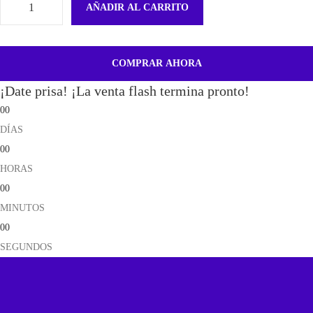
AÑADIR AL CARRITO
A
l
t
COMPRAR AHORA
a
¡Date prisa! ¡La venta flash termina pronto!
v
00
o
DÍAS
z
00
A
HORAS
u
00
r
MINUTOS
i
00
c
SEGUNDOS
u
l
a
r