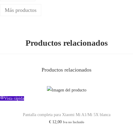
M
Más productos
I
X
2
/
Productos relacionados
M
I
8
Productos relacionados
/
M
I
8
Vista rápida
S
Pantalla completa para Xiaomi Mi A1/Mi 5X blanca
E
€
12,00
Iva no Incluido
/
M