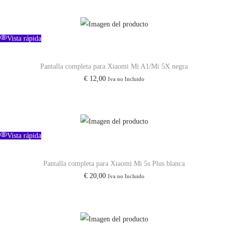
i
M
Vista rápida
a
x
Pantalla completa para Xiaomi Mi A1/Mi 5X negra
3
€
12,00
Iva no Incluido
/
M
i
9
Vista rápida
S
E
Pantalla completa para Xiaomi Mi 5s Plus blanca
P
€
20,00
Iva no Incluido
o
c
o
F