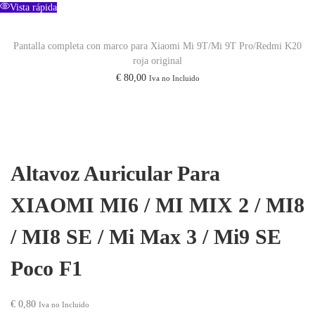
Vista rápida
1
c
Pantalla completa con marco para Xiaomi Mi 9T/Mi 9T Pro/Redmi K20
a
roja original
n
€
80,00
Iva no Incluido
t
i
d
a
Altavoz Auricular Para
d
XIAOMI MI6 / MI MIX 2 / MI8
/ MI8 SE / Mi Max 3 / Mi9 SE
Poco F1
€
0,80
Iva no Incluido