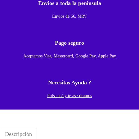
Envios a toda la peninsula
P
a
Envios de 6€, MRV
r
a
X
Pago seguro
I
Aceptamos Visa, Mastercard, Google Pay, Apple Pay
A
O
M
Necesitas Ayuda ?
I
M
Pulsa acá y te asesoramos
I
6
/
M
Descripción
I