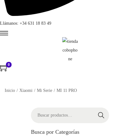
Llámanos: +34 631 18 83 49
0
Inicio
/
Xiaomi
/
Mi Serie
/
MI 11 PRO
B
Buscar
ú
s
Busca por Categorías
q