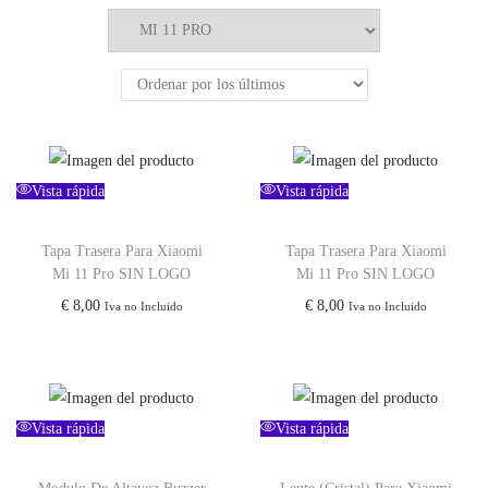
u
e
d
a
p
a
Vista rápida
Vista rápida
r
a
Tapa Trasera Para Xiaomi
Tapa Trasera Para Xiaomi
:
Mi 11 Pro SIN LOGO
Mi 11 Pro SIN LOGO
>
€
8,00
€
8,00
Iva no Incluido
Iva no Incluido
Vista rápida
Vista rápida