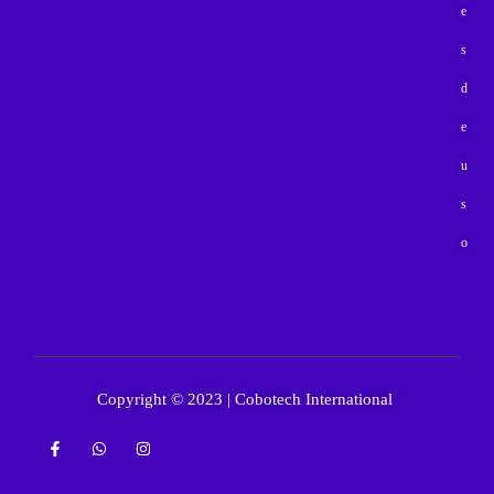
e
s
d
e
u
s
o
Copyright © 2023 | Cobotech International