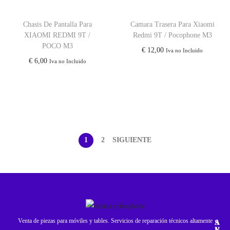
Chasis De Pantalla Para
Camara Trasera Para Xiaomi
XIAOMI REDMI 9T /
Redmi 9T / Pocophone M3
POCO M3
€
12,00
Iva no Incluido
€
6,00
Iva no Incluido
1
2
SIGUIENTE
Venta de piezas para móviles y tables. Servicios de reparación técnicos altamente
A
S
Y
U