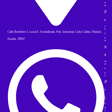
s
u
D
e
s
e
t
s
Calle Bembibre 5, Local A. Fuenlabrada. Poli. Industrial, Cobo Calleja. Madrid ,
r
e
España. 28947
o
a
N
e
d
w
o
s
s
l
M
e
t
i
t
C
e
u
r