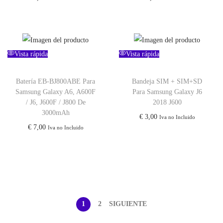
Vista rápida
Vista rápida
Batería EB-BJ800ABE Para
Bandeja SIM + SIM+SD
Samsung Galaxy A6, A600F
Para Samsung Galaxy J6
/ J6, J600F / J800 De
2018 J600
3000mAh
€
3,00
Iva no Incluido
€
7,00
Iva no Incluido
1
2
SIGUIENTE