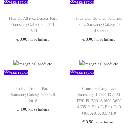
Vista rápida
Vista rápida
Flex De Altavoz Buzzer Para
Flex Con Botones Volumen
Samsung Galaxy J6 2018
Para Samsung Galaxy J6
J600
2018 J600
€
3,00
€
3,00
Iva no Incluido
Iva no Incluido
Vista rápida
Vista rápida
Cristal Frontal Para
Conector Carga Usb
Samsung Galaxy J600 / J6
Samsung J1 J100 J3 J320
2018
J330 J5 J500 J6 J600 A600
A605 J4 Plus J6 Plus J810
€
4,00
Iva no Incluido
J400 A10 A105 M10
€
0,50
Iva no Incluido