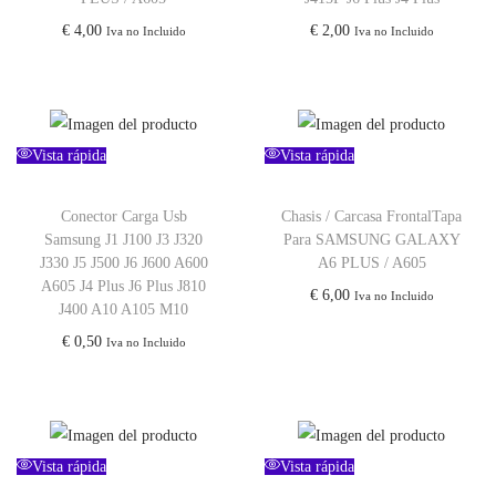
€
4,00
€
2,00
Iva no Incluido
Iva no Incluido
Vista rápida
Vista rápida
Conector Carga Usb
Chasis / Carcasa FrontalTapa
Samsung J1 J100 J3 J320
Para SAMSUNG GALAXY
J330 J5 J500 J6 J600 A600
A6 PLUS / A605
A605 J4 Plus J6 Plus J810
€
6,00
Iva no Incluido
J400 A10 A105 M10
€
0,50
Iva no Incluido
Vista rápida
Vista rápida