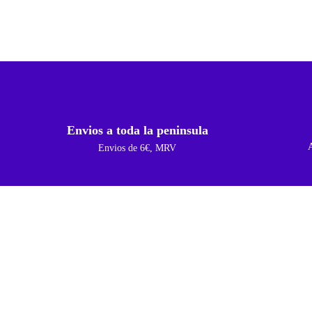
Envios a toda la peninsula
Envios de 6€, MRV