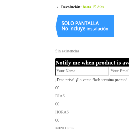
D
evolución:
hasta 15 días
.
Sin existencias
Notify me when product is av
¡Date prisa! ¡La venta flash termina pronto!
00
DÍAS
00
HORAS
00
MINUTOS