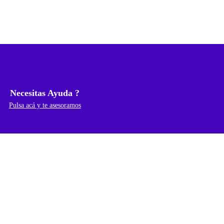
Necesitas Ayuda ?
Pulsa acá y te asesoramos