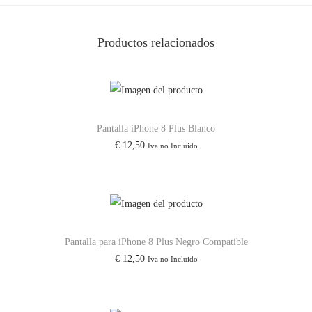
a
r
Productos relacionados
a
r
C
á
Pantalla iPhone 8 Plus Blanco
m
€
12,50
Iva no Incluido
a
r
a
c
a
Pantalla para iPhone 8 Plus Negro Compatible
n
€
12,50
Iva no Incluido
t
i
d