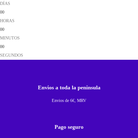
DÍAS
a
00
b
HORAS
l
00
e
MINUTOS
P
00
a
SEGUNDOS
r
a
R
e
Envios a toda la peninsula
p
Envios de 6€, MRV
a
r
a
Pago seguro
I
p