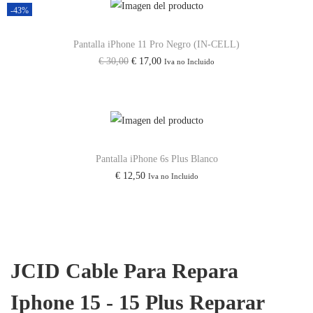
-43%
a
d
Pantalla iPhone 11 Pro Negro (IN-CELL)
E
E
€
30,00
€
17,00
Iva no Incluido
l
l
p
p
r
r
e
e
c
c
Pantalla iPhone 6s Plus Blanco
€
12,50
Iva no Incluido
i
i
o
o
o
a
r
c
i
t
JCID Cable Para Repara
g
u
i
a
Iphone 15 - 15 Plus Reparar