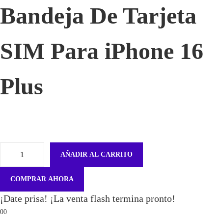
Bandeja De Tarjeta
SIM Para iPhone 16
Plus
AÑADIR AL CARRITO
J
C
COMPRAR AHORA
I
¡Date prisa! ¡La venta flash termina pronto!
D
00
C