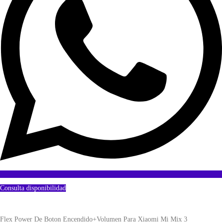
Consulta disponibilidad
Flex Power De Boton Encendido+Volumen Para Xiaomi Mi Mix 3