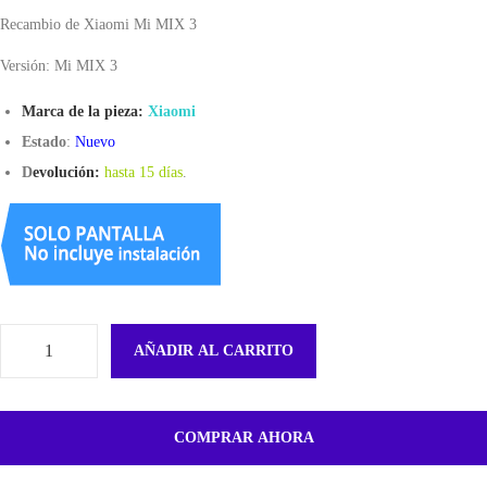
Recambio de Xiaomi Mi MIX 3
Versión: Mi MIX 3
Marca de la pieza:
Xiaomi
Estado
:
Nuevo
D
evolución:
hasta 15 días
.
AÑADIR AL CARRITO
F
l
e
COMPRAR AHORA
x
P