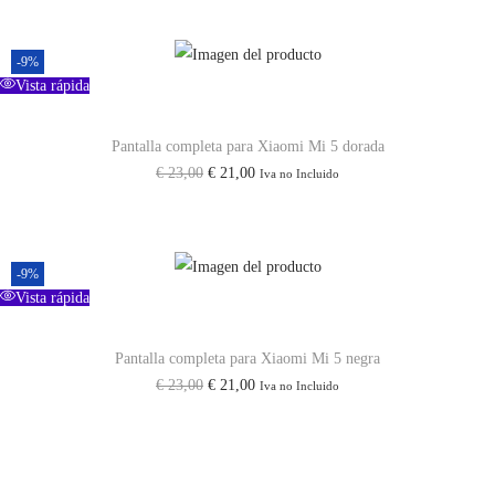
r
c
i
i
t
d
-9%
Vista rápida
g
u
a
i
a
d
Pantalla completa para Xiaomi Mi 5 dorada
n
l
E
E
€
23,00
€
21,00
Iva no Incluido
a
e
l
l
l
s
p
p
e
:
r
r
r
€
-9%
e
e
Vista rápida
a
c
c
:
1
i
i
Pantalla completa para Xiaomi Mi 5 negra
€
2
E
E
€
23,00
€
21,00
Iva no Incluido
o
o
,
l
l
o
a
1
5
p
p
r
c
8
0
r
r
i
t
,
.