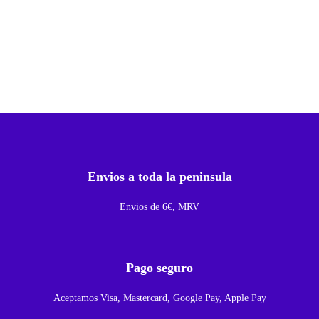
o
w
e
r
D
e
B
o
Envios a toda la peninsula
t
o
Envios de 6€, MRV
n
E
n
Pago seguro
c
Aceptamos Visa, Mastercard, Google Pay, Apple Pay
e
n