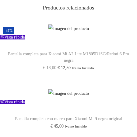
Productos relacionados
X
i
a
-31%
o
Vista rápida
m
i
Pantalla completa para Xiaomi Mi A2 Lite M1805D1SG/Redmi 6 Pro
M
negra
E
E
€
18,00
€
12,50
i
Iva no Incluido
l
l
M
p
p
i
r
r
x
e
e
Vista rápida
3
c
c
c
i
i
Pantalla completa con marco para Xiaomi Mi 9 negra original
a
€
45,00
Iva no Incluido
o
o
n
o
a
t