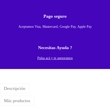
r
P
Pago seguro
a
Aceptamos Visa, Mastercard, Google Pay, Apple Pay
r
a
S
Necesitas Ayuda ?
a
m
Pulsa acá y te asesoramos
s
u
n
g
Descripción
G
a
Más productos
l
a