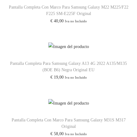
Pantalla Completa Con Marco Para Samsung Galaxy M22 M225/F22
9
F225 SM-E225F Original
0
€
40,00
Iva no Incluido
5
G
/
A
5
Pantalla Completa Para Samsung Galaxy A13 4G 2022 A135/M135
1
(BOE B6) Negra Original EU
5
€
19,00
Iva no Incluido
G
c
a
n
t
Pantalla Completa Con Marco Para Samsung Galaxy M31S M317
Original
i
€
58,00
Iva no Incluido
d