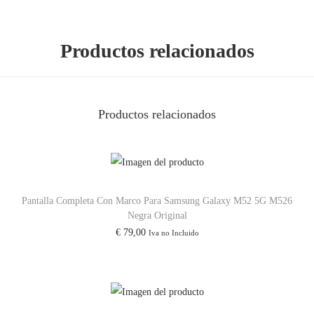
x
y
Productos relacionados
A
1
0
Productos relacionados
/
A
1
0
5
Pantalla Completa Con Marco Para Samsung Galaxy M52 5G M526
/
Negra Original
€
79,00
Iva no Incluido
M
1
0
/
A