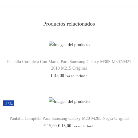
m
e
n
Productos relacionados
P
a
r
a
Pantalla Completa Con Marco Para Samsung Galaxy M30S M307/M21
S
2019 M215 Original
a
€
45,00
Iva no Incluido
m
s
u
-13%
n
g
Pantalla Completa Para Samsung Galaxy M20 M205 Negra Original
M
E
E
€
15,00
€
13,00
Iva no Incluido
2
l
l