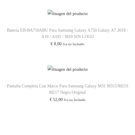
1
p
p
s
r
r
/
e
e
M
c
c
Batería EB-BA750ABU Para Samsung Galaxy A750 Galaxy A7 2018 /
3
A10 / A105 / M10 SIN LOGO
i
i
€
8,00
0
Iva no Incluido
o
o
s
o
a
/
r
c
M
i
t
3
g
u
Pantalla Completa Con Marco Para Samsung Galaxy M31 M315/M21S
1
i
a
M217 Negra Original
c
n
l
€
52,00
Iva no Incluido
a
a
e
n
l
s
t
e
:
i
r
€