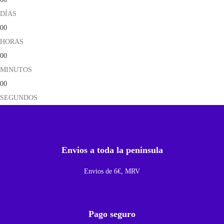
D
DÍAS
e
00
B
HORAS
o
00
t
MINUTOS
ó
00
n
SEGUNDOS
e
s
D
e
Envios a toda la peninsula
E
Envios de 6€, MRV
n
c
e
Pago seguro
n