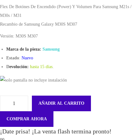
Flex De Botónes De Encendido (Power) Y Volumen Para Samsung M21s /
M30s / M31
Recambio de Samsung Galaxy M30S M307
Versión: M30S M307
Marca de la pieza:
Samsung
Estado
:
Nuevo
D
evolución:
hasta 15 días
.
AÑADIR AL CARRITO
F
l
COMPRAR AHORA
e
¡Date prisa! ¡La venta flash termina pronto!
x
00