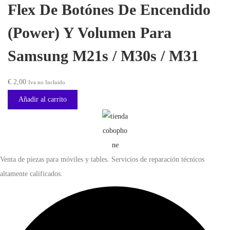
d
Flex De Botónes De Encendido
a
a
:
1
(Power) Y Volumen Para
d
€
3
Samsung M21s / M30s / M31
,
1
0
5
0
€
2,00
Iva no Incluido
,
.
Añadir al carrito
0
0
.
Venta de piezas para móviles y tables. Servicios de reparación técnicos
altamente calificados.