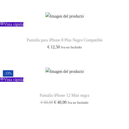
t
p
p
i
r
r
d
e
e
Vista rápida
a
c
c
d
i
i
Pantalla para iPhone 8 Plus Negro Compatible
€
12,50
Iva no Incluido
o
o
o
a
r
c
i
t
-33%
Vista rápida
g
u
i
a
Pantalla iPhone 12 Mini negra
n
l
E
E
€
60,00
€
40,00
Iva no Incluido
a
e
l
l
l
s
p
p
e
:
r
r
r
€