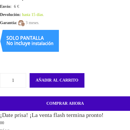
Envío:
6 €
Devolución:
hasta 15 días
.
Garantía:
3 meses.
AÑADIR AL CARRITO
F
l
e
COMPRAR AHORA
x
¡Date prisa! ¡La venta flash termina pronto!
D
00
e