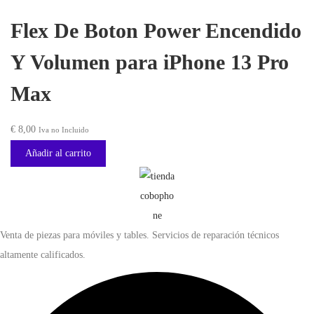
e
e
a
Flex De Boton Power Encendido
c
c
:
1
i
i
Y Volumen para iPhone 13 Pro
€
1
o
o
,
Max
o
a
1
0
r
c
5
0
€
8,00
i
t
Iva no Incluido
,
.
g
u
Añadir al carrito
0
i
a
0
n
l
.
a
e
l
s
Venta de piezas para móviles y tables. Servicios de reparación técnicos
e
:
altamente calificados.
r
€
a
:
4