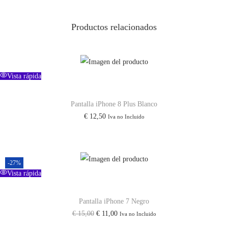
P
h
Productos relacionados
o
n
e
1
Vista rápida
3
Pantalla iPhone 8 Plus Blanco
P
€
12,50
Iva no Incluido
r
o
M
a
-27%
Vista rápida
x
c
Pantalla iPhone 7 Negro
a
E
E
€
15,00
€
11,00
Iva no Incluido
n
l
l