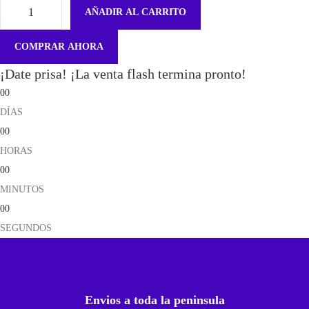
AÑADIR AL CARRITO
P
a
COMPRAR AHORA
n
¡Date prisa! ¡La venta flash termina pronto!
t
00
a
DÍAS
l
00
l
HORAS
a
00
i
MINUTOS
P
00
h
SEGUNDOS
o
n
e
6
Envios a toda la peninsula