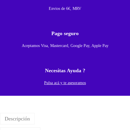
B
Envios de 6€, MRV
l
a
n
Pago seguro
c
o
Aceptamos Visa, Mastercard, Google Pay, Apple Pay
c
a
n
Necesitas Ayuda ?
t
i
Pulsa acá y te asesoramos
d
a
d
Descripción