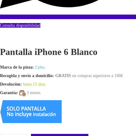
,
1
0
4
0
Consulta disponibilidad
,
.
0
0
Pantalla iPhone 6 Blanco
.
Marca de la pieza:
Cobo
.
Recogida y envío a domicilio:
GRATIS
en compras superiores a 100€.
Devolución:
hasta 15 días
.
Garantía:
3 meses.