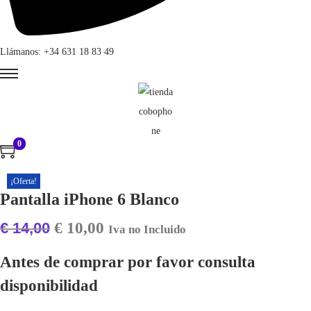
Llámanos: +34 631 18 83 49
0
¡Oferta!
Pantalla iPhone 6 Blanco
E
E
€
14,00
€
10,00
Iva no Incluido
l
l
Antes de comprar por favor consulta
p
p
disponibilidad
r
r
e
e