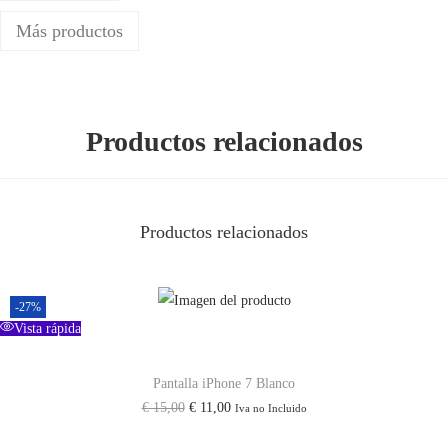
C
Más productos
o
n
F
l
Productos relacionados
e
x
D
Productos relacionados
e
B
o
-27%
t
Vista rápida
o
Pantalla iPhone 7 Blanco
n
E
E
€
15,00
€
11,00
Iva no Incluido
e
l
l
s