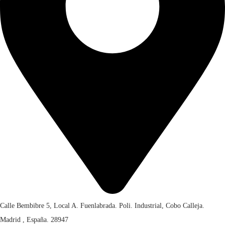
9
0
)
c
a
n
t
i
d
a
d
Calle Bembibre 5, Local A. Fuenlabrada. Poli. Industrial, Cobo Calleja.
Madrid , España. 28947