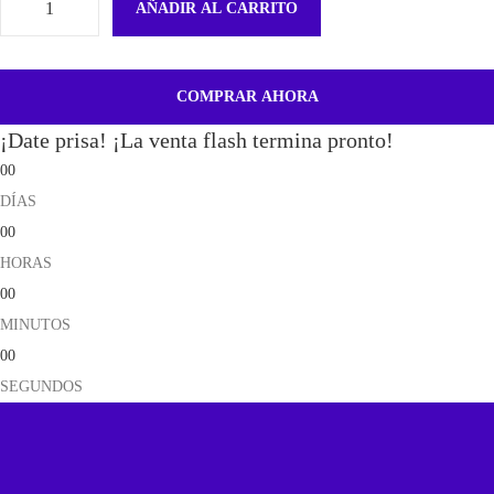
AÑADIR AL CARRITO
F
l
e
COMPRAR AHORA
x
¡Date prisa! ¡La venta flash termina pronto!
D
00
e
DÍAS
A
00
n
HORAS
t
00
e
MINUTOS
n
00
a
SEGUNDOS
N
F
C
Y