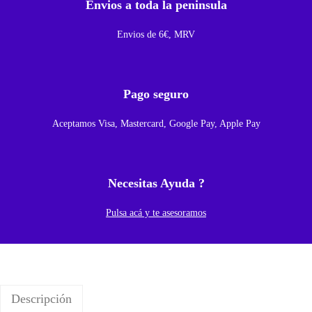
Envios a toda la peninsula
C
a
Envios de 6€, MRV
r
g
a
Pago seguro
I
Aceptamos Visa, Mastercard, Google Pay, Apple Pay
n
a
l
Necesitas Ayuda ?
á
m
Pulsa acá y te asesoramos
b
r
i
c
Descripción
a