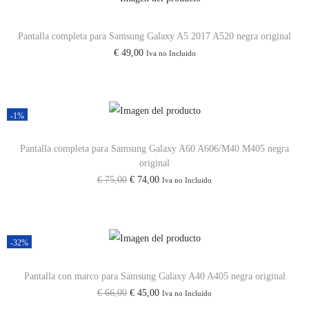
/
e
e
A
c
c
Pantalla completa para Samsung Galaxy A5 2017 A520 negra original
7
€
49,00
Iva no Incluido
i
i
2
o
o
c
o
a
a
r
c
-1%
n
i
t
t
Pantalla completa para Samsung Galaxy A60 A606/M40 M405 negra
g
u
original
i
i
a
E
E
€
75,00
€
74,00
Iva no Incluido
d
n
l
l
l
a
a
e
p
p
d
l
s
r
r
-32%
e
:
e
e
r
€
c
c
Pantalla con marco para Samsung Galaxy A40 A405 negra original
a
E
E
€
66,00
€
45,00
Iva no Incluido
i
i
:
2