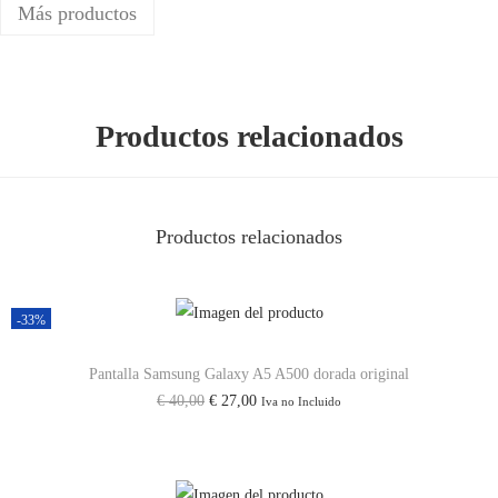
Más productos
u
n
g
G
Productos relacionados
a
l
a
Productos relacionados
x
y
A
-33%
3
2
Pantalla Samsung Galaxy A5 A500 dorada original
/
E
E
€
40,00
€
27,00
Iva no Incluido
A
l
l
5
p
p
2
r
r