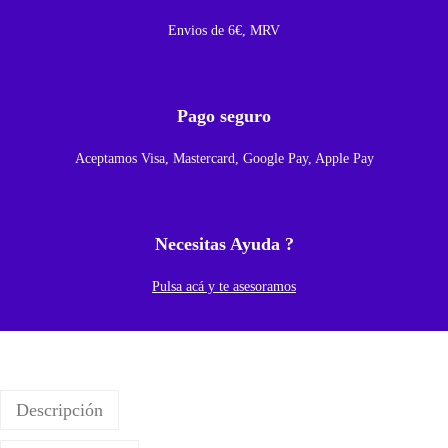
l
Envios de 6€, MRV
a
c
a
Pago seguro
B
Aceptamos Visa, Mastercard, Google Pay, Apple Pay
a
s
e
Necesitas Ayuda ?
P
a
Pulsa acá y te asesoramos
r
a
S
a
Descripción
m
s