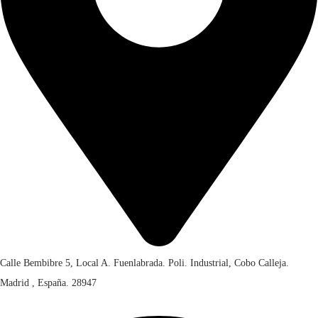
r
€
5
0
a
,
.
:
4
0
€
5
0
,
.
6
0
6
0
,
.
0
0
.
Calle Bembibre 5, Local A. Fuenlabrada. Poli. Industrial, Cobo Calleja.
Madrid , España. 28947