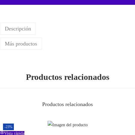
P
r
o
Descripción
c
a
Más productos
n
t
i
d
Productos relacionados
a
d
Productos relacionados
-23%
Vista rápida