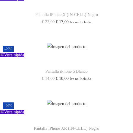
Pantalla iPhone X (IN-CELL) Negro
E
E
€
22,00
€
17,00
Iva no Incluido
l
l
p
p
r
r
-29%
e
e
Vista rápida
c
c
i
i
Pantalla iPhone 6 Blanco
E
E
€
14,00
€
10,00
Iva no Incluido
o
o
l
l
o
a
p
p
r
c
r
r
i
t
-26%
e
e
Vista rápida
g
u
c
c
i
a
i
i
Pantalla iPhone XR (IN-CELL) Negro
n
l