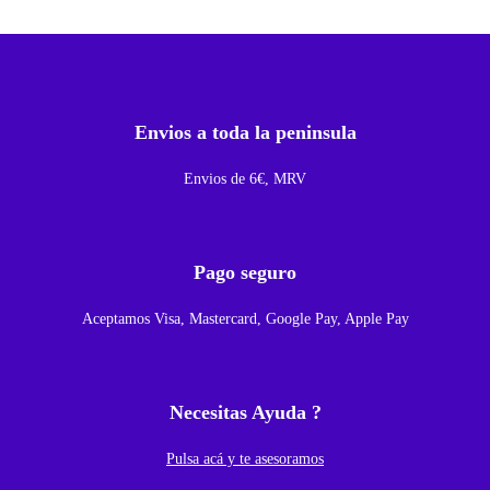
n
t
a
l
Envios a toda la peninsula
P
a
Envios de 6€, MRV
r
a
I
Pago seguro
P
Aceptamos Visa, Mastercard, Google Pay, Apple Pay
h
o
n
Necesitas Ayuda ?
e
1
Pulsa acá y te asesoramos
4