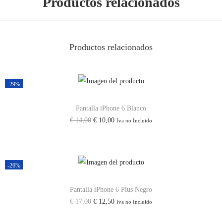
Productos relacionados
S
C
o
Productos relacionados
n
C
a
-29%
p
a
Pantalla iPhone 6 Blanco
c
E
E
€
14,00
€
10,00
Iva no Incluido
i
l
l
d
p
p
a
r
r
-26%
d
e
e
A
c
c
Pantalla iPhone 6 Plus Negro
E
E
€
17,00
€
12,50
u
Iva no Incluido
i
i
l
l
m
o
o