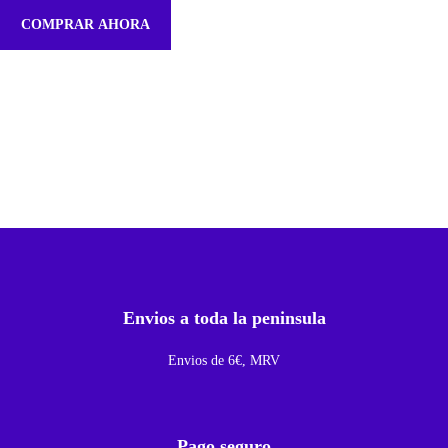
a
COMPRAR AHORA
t
e
r
i
a
D
i
a
g
n
Envios a toda la peninsula
ó
s
Envios de 6€, MRV
t
i
c
Pago seguro