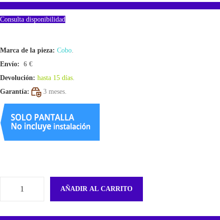
Consulta disponibilidad
Marca de la pieza:
Cobo
.
Envío:
6 €
Devolución:
hasta 15 días
.
Garantía:
3 meses.
AÑADIR AL CARRITO
B
a