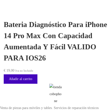
I
r
c
D
i
t
O
g
u
P
Bateria Diagnóstico Para iPhone
i
a
A
n
l
14 Pro Max Con Capacidad
R
a
e
A
Aumentada Y Fácil VALIDO
l
s
I
e
:
PARA IOS26
O
r
€
S
a
€
19,00
2
Iva no Incluido
:
1
6
Añadir al carrito
€
2
c
,
a
1
0
n
8
0
t
Venta de piezas para móviles y tables. Servicios de reparación técnicos
,
.