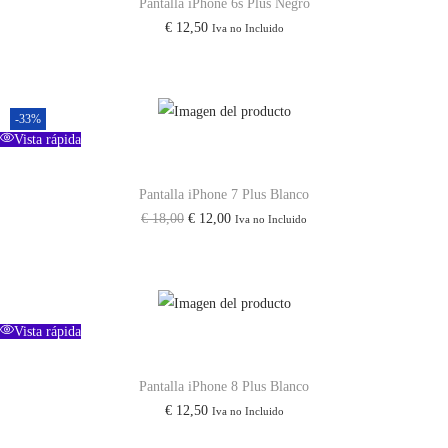
Pantalla iPhone 6s Plus Negro
m
€
12,50
Iva no Incluido
e
n
t
a
-33%
Vista rápida
d
a
Pantalla iPhone 7 Plus Blanco
Y
E
E
€
18,00
€
12,00
Iva no Incluido
F
l
l
á
p
p
c
r
r
i
e
e
Vista rápida
l
c
c
V
i
i
Pantalla iPhone 8 Plus Blanco
A
€
12,50
Iva no Incluido
o
o
L
o
a