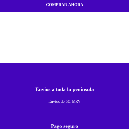
t
COMPRAR AHORA
e
r
i
a
D
i
a
g
n
ó
Envios a toda la peninsula
s
t
Envios de 6€, MRV
i
c
o
Pago seguro