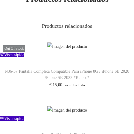
a
x
C
Productos relacionados
o
n
C
Out Of Stock
a
Vista rápida
p
a
N36-37 Pantalla Completa Compatible Para iPhone 8G / iPhone SE 2020
c
/Phone SE 2022 *Blanco*
€
15,00
i
Iva no Incluido
d
a
d
Vista rápida
A
u