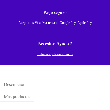
a
S
Pago seguro
I
Aceptamos Visa, Mastercard, Google Pay, Apple Pay
M
P
a
Necesitas Ayuda ?
r
a
Pulsa acá y te asesoramos
I
p
h
o
Descripción
n
e
Más productos
1
7