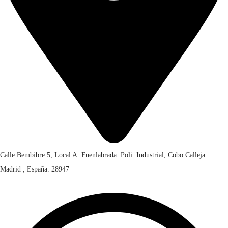
€
2
,
1
5
7
0
,
.
0
0
.
Calle Bembibre 5, Local A. Fuenlabrada. Poli. Industrial, Cobo Calleja.
Madrid , España. 28947