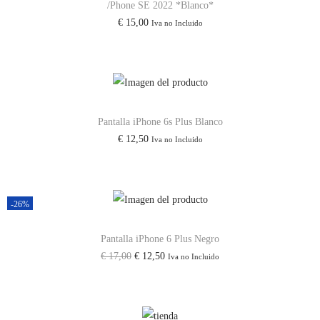
/Phone SE 2022 *Blanco*
a
i
i
€
15,00
Iva no Incluido
d
o
o
o
a
r
c
i
t
g
u
Pantalla iPhone 6s Plus Blanco
i
a
€
12,50
Iva no Incluido
n
l
a
e
l
s
-26%
e
:
r
€
Pantalla iPhone 6 Plus Negro
a
E
E
€
17,00
€
12,50
Iva no Incluido
:
4
l
l
€
0
p
p
,
r
r