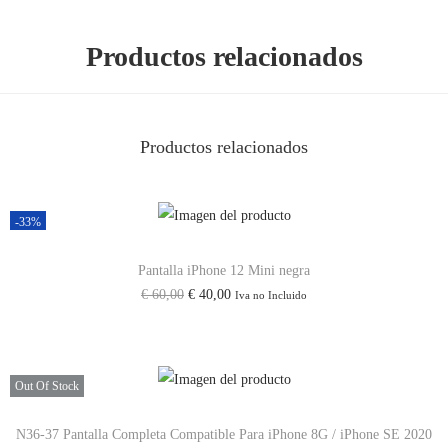
P
r
Productos relacionados
o
/
P
Productos relacionados
r
o
M
-33%
a
x
Pantalla iPhone 12 Mini negra
c
E
E
€
60,00
€
40,00
Iva no Incluido
a
l
l
n
p
p
t
r
r
Out Of Stock
i
e
e
d
c
c
N36-37 Pantalla Completa Compatible Para iPhone 8G / iPhone SE 2020