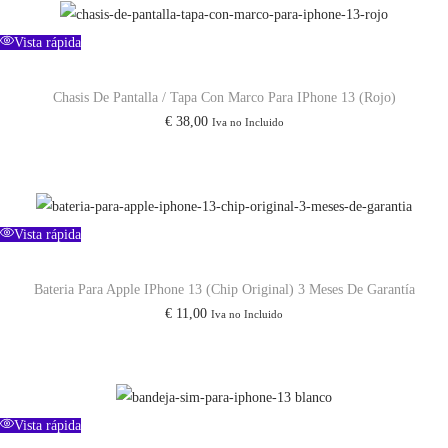
A
u
Vista rápida
m
Chasis De Pantalla / Tapa Con Marco Para IPhone 13 (Rojo)
e
€
38,00
Iva no Incluido
n
t
a
d
Vista rápida
a
Y
Bateria Para Apple IPhone 13 (Chip Original) 3 Meses De Garantía
F
€
11,00
Iva no Incluido
á
c
i
l
Vista rápida
V