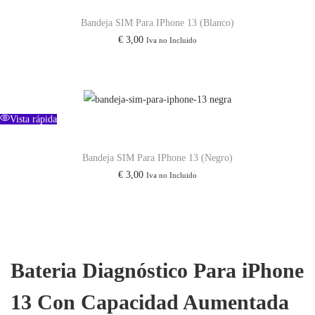
A
Bandeja SIM Para IPhone 13 (Blanco)
L
€
3,00
Iva no Incluido
I
D
O
P
Vista rápida
A
R
Bandeja SIM Para IPhone 13 (Negro)
A
€
3,00
Iva no Incluido
I
O
S
2
Bateria Diagnóstico Para iPhone
6
c
13 Con Capacidad Aumentada
a