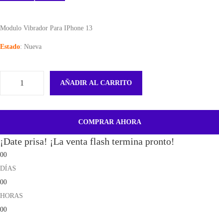
Modulo Vibrador Para IPhone 13
Estado
: Nueva
AÑADIR AL CARRITO
B
a
t
COMPRAR AHORA
e
¡Date prisa! ¡La venta flash termina pronto!
r
00
i
DÍAS
a
00
D
HORAS
i
00
a