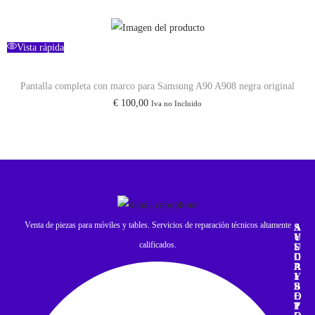
Vista rápida
Pantalla completa con marco para Samsung A90 A908 negra original
€
100,00
Iva no Incluido
Venta de piezas para móviles y tables. Servicios de reparación técnicos altamente
A
S
Y
U
calificados.
U
S
D
C
A
R
Y
I
S
B
O
E
P
T