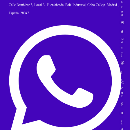
s
Calle Bembibre 5, Local A. Fuenlabrada. Poli. Industrial, Cobo Calleja. Madrid ,
r
e
España. 28947
o
a
N
e
d
w
o
s
s
l
M
e
t
i
t
C
e
u
r
e
p
a
n
r
t
a