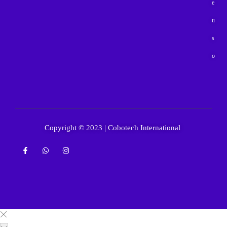
e
u
s
o
Copyright © 2023 | Cobotech International