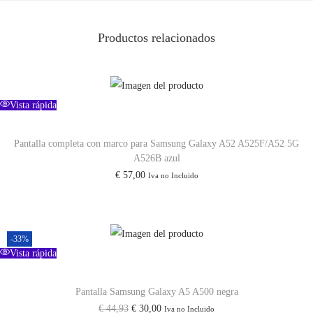
9
0
Productos relacionados
8
c
a
n
Vista rápida
t
Pantalla completa con marco para Samsung Galaxy A52 A525F/A52 5G
i
A526B azul
d
€
57,00
Iva no Incluido
a
d
-33%
Vista rápida
Pantalla Samsung Galaxy A5 A500 negra
E
E
€
44,93
€
30,00
Iva no Incluido