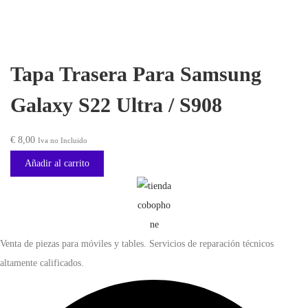
r
€
a
:
3
Tapa Trasera Para Samsung
€
0
,
Galaxy S22 Ultra / S908
4
0
4
0
€
8,00
Iva no Incluido
,
.
Añadir al carrito
9
3
.
Venta de piezas para móviles y tables. Servicios de reparación técnicos
altamente calificados.