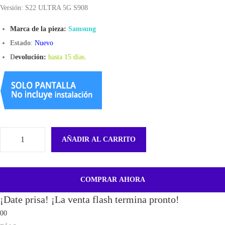
Versión: S22 ULTRA 5G S908
Marca de la pieza:
Samsung
Estado
:
Nuevo
D
evolución:
hasta 15 días
.
AÑADIR AL CARRITO
T
a
p
COMPRAR AHORA
a
¡Date prisa! ¡La venta flash termina pronto!
T
00
r