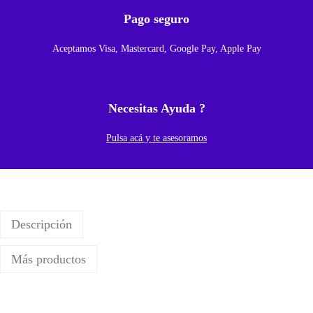
Pago seguro
u
n
Aceptamos Visa, Mastercard, Google Pay, Apple Pay
g
G
a
Necesitas Ayuda ?
l
a
Pulsa acá y te asesoramos
x
y
A
1
Descripción
2
/
Más productos
A
1
2