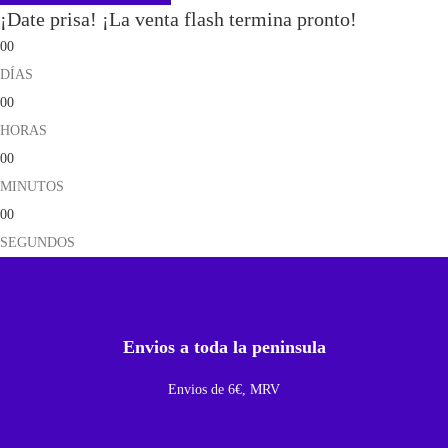
¡Date prisa! ¡La venta flash termina pronto!
a
00
T
DÍAS
r
00
a
HORAS
s
00
e
MINUTOS
r
00
a
SEGUNDOS
P
a
r
a
Envios a toda la peninsula
S
Envios de 6€, MRV
a
m
s