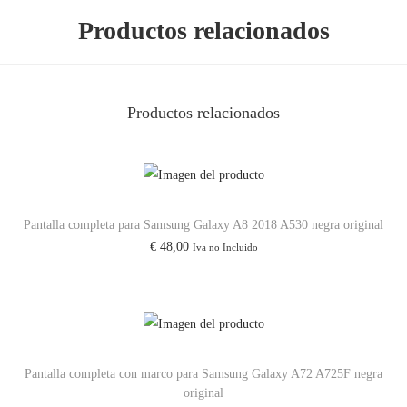
Productos relacionados
5
/
A
1
Productos relacionados
2
2
0
2
Pantalla completa para Samsung Galaxy A8 2018 A530 negra original
1
€
48,00
Iva no Incluido
/
A
1
2
7
Pantalla completa con marco para Samsung Galaxy A72 A725F negra
S
original
I