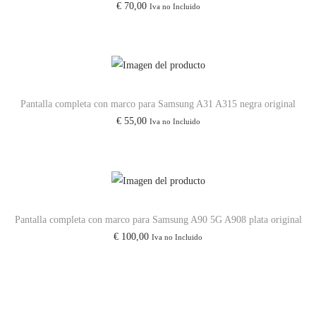
€
70,00
Iva no Incluido
N
L
O
G
O
Pantalla completa con marco para Samsung A31 A315 negra original
A
€
55,00
Iva no Incluido
Z
U
L
c
a
Pantalla completa con marco para Samsung A90 5G A908 plata original
n
€
100,00
Iva no Incluido
t
i
d
a