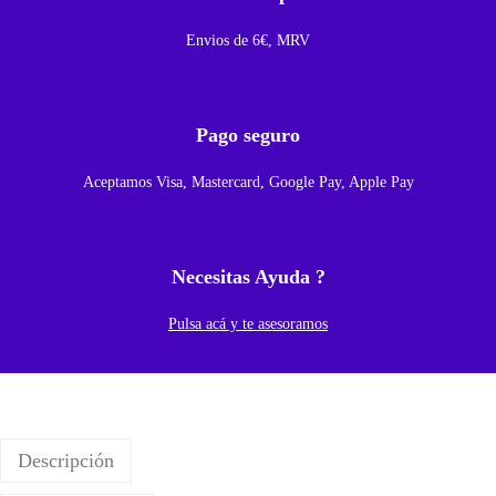
P
h
Envios de 6€, MRV
o
n
e
Pago seguro
1
Aceptamos Visa, Mastercard, Google Pay, Apple Pay
3
P
r
Necesitas Ayuda ?
o
(
Pulsa acá y te asesoramos
B
l
a
n
Descripción
c