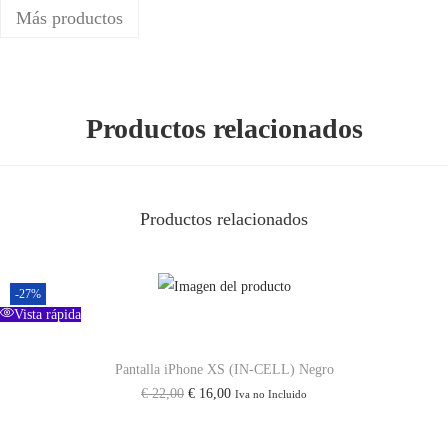
o
Más productos
)
c
a
n
Productos relacionados
t
i
d
Productos relacionados
a
d
-27%
Vista rápida
Pantalla iPhone XS (IN-CELL) Negro
E
E
€
22,00
€
16,00
Iva no Incluido
l
l