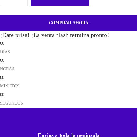
T
a
p
COMPRAR AHORA
a
¡Date prisa! ¡La venta flash termina pronto!
T
00
r
DÍAS
a
00
s
HORAS
e
00
r
MINUTOS
a
00
P
SEGUNDOS
a
r
a
I
Envios a toda la peninsula