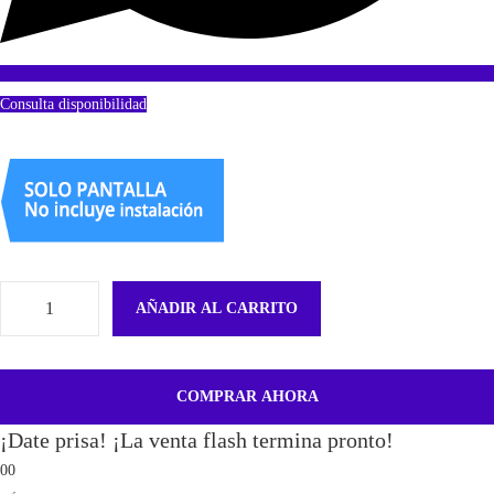
Consulta disponibilidad
AÑADIR AL CARRITO
P
l
a
COMPRAR AHORA
c
¡Date prisa! ¡La venta flash termina pronto!
a
00
D