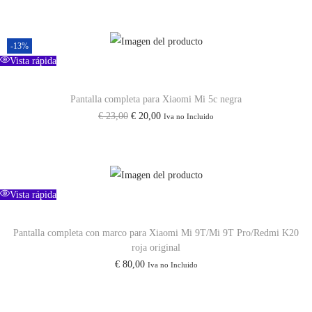
o
r
-13%
i
Vista rápida
g
i
Pantalla completa para Xiaomi Mi 5c negra
n
E
E
€
23,00
€
20,00
Iva no Incluido
a
l
l
l
p
p
c
r
r
a
e
e
Vista rápida
n
c
c
t
i
i
Pantalla completa con marco para Xiaomi Mi 9T/Mi 9T Pro/Redmi K20
i
roja original
o
o
d
€
80,00
Iva no Incluido
o
a
a
r
c
d
i
t