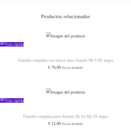
1
/
Productos relacionados
R
e
d
m
Vista rápida
i
Pantalla completa con marco para Xiaomi Mi 9 SE negra
A
€
76,00
Iva no Incluido
1
P
l
u
Vista rápida
s
/
Pantalla completa para Xiaomi Mi A1/Mi 5X negra
A
€
12,00
Iva no Incluido
2