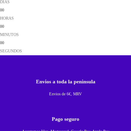
DÍAS
e
00
C
HORAS
a
00
r
MINUTOS
g
00
a
SEGUNDOS
y
J
a
c
Envios a toda la peninsula
k
A
Envios de 6€, MRV
u
d
i
Pago seguro
o