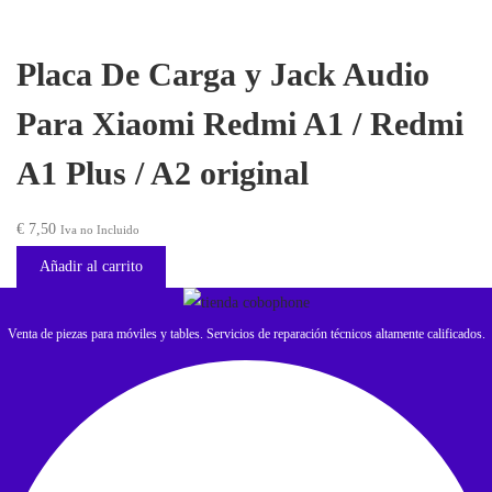
g
u
i
a
Placa De Carga y Jack Audio
n
l
Para Xiaomi Redmi A1 / Redmi
a
e
l
s
A1 Plus / A2 original
e
:
r
€
€
7,50
Iva no Incluido
a
Añadir al carrito
:
2
€
0
Venta de piezas para móviles y tables. Servicios de reparación técnicos altamente calificados.
,
2
0
3
0
,
.
0
0