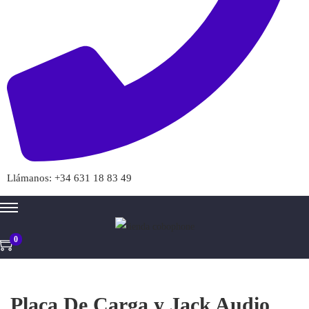
>
Llámanos: +34 631 18 83 49
0
Placa De Carga y Jack Audio