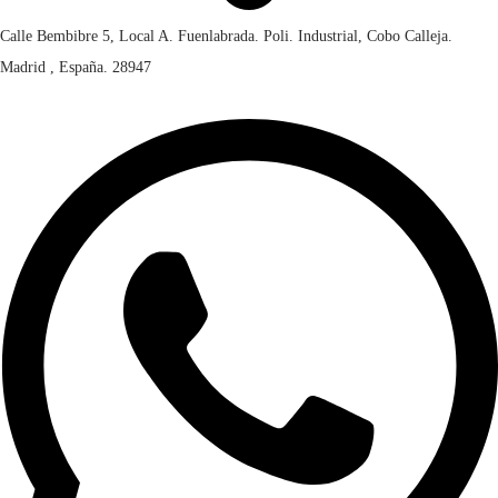
c
Calle Bembibre 5, Local A. Fuenlabrada. Poli. Industrial, Cobo Calleja.
a
Madrid , España. 28947
n
t
i
d
a
d