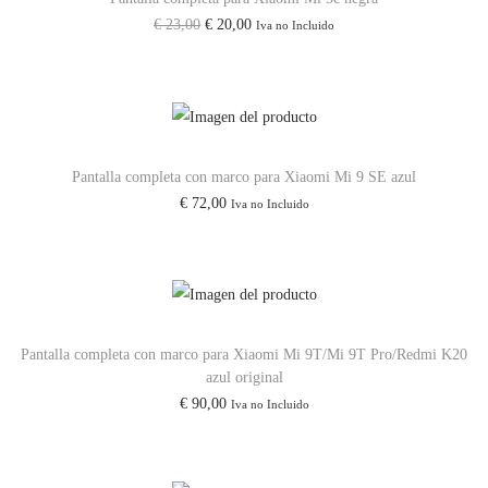
P
E
E
€
23,00
€
20,00
Iva no Incluido
R
l
l
O
p
p
4
r
r
G
e
e
/
c
c
Pantalla completa con marco para Xiaomi Mi 9 SE azul
5
€
72,00
Iva no Incluido
i
i
G
o
o
/
o
a
N
r
c
o
i
t
t
Pantalla completa con marco para Xiaomi Mi 9T/Mi 9T Pro/Redmi K20
g
u
azul original
e
i
a
€
90,00
Iva no Incluido
1
n
l
1
a
e
E
l
s