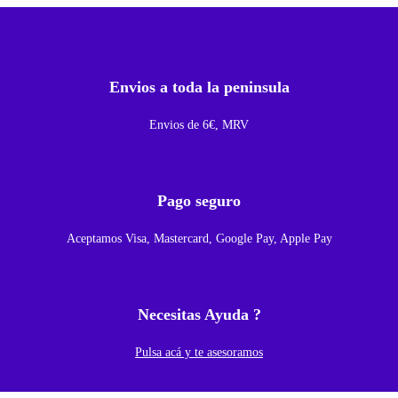
g
a
T
Envios a toda la peninsula
i
p
Envios de 6€, MRV
o
C
Y
Pago seguro
L
Aceptamos Visa, Mastercard, Google Pay, Apple Pay
e
c
t
Necesitas Ayuda ?
o
r
Pulsa acá y te asesoramos
S
i