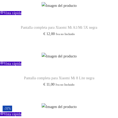
r
r
3
e
e
Vista rápida
c
c
c
a
i
i
Pantalla completa para Xiaomi Mi A1/Mi 5X negra
n
€
12,00
Iva no Incluido
o
o
t
o
a
i
r
c
d
i
t
a
Vista rápida
g
u
d
i
a
Pantalla completa para Xiaomi Mi 8 Lite negra
n
l
€
11,00
Iva no Incluido
a
e
l
s
e
:
r
€
-31%
Vista rápida
a