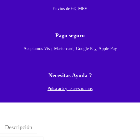
Envios de 6€, MRV
D
e
C
Pago seguro
a
r
Aceptamos Visa, Mastercard, Google Pay, Apple Pay
g
a
Y
Necesitas Ayuda ?
M
i
Pulsa acá y te asesoramos
c
r
o
f
Descripción
o
n