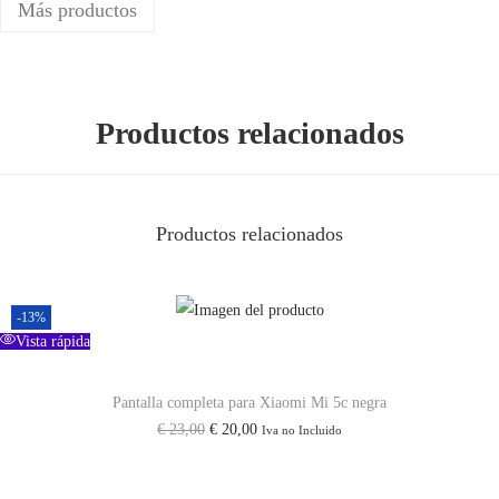
Más productos
o
P
a
Productos relacionados
r
a
X
i
Productos relacionados
a
o
m
-13%
Vista rápida
i
M
Pantalla completa para Xiaomi Mi 5c negra
i
E
E
€
23,00
€
20,00
Iva no Incluido
M
l
l
i
p
p
x