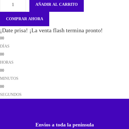
AÑADIR AL CARRITO
P
l
COMPRAR AHORA
a
¡Date prisa! ¡La venta flash termina pronto!
c
00
a
DÍAS
C
00
o
HORAS
n
00
C
MINUTOS
o
00
n
SEGUNDOS
e
c
t
o
Envios a toda la peninsula
r