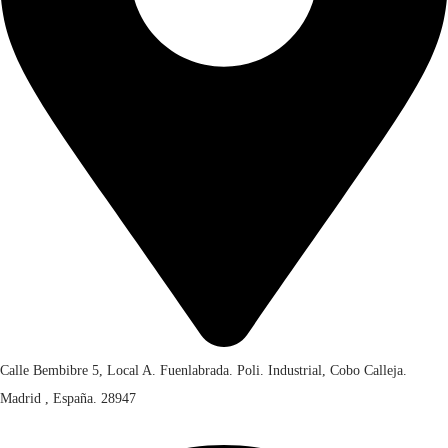
r
€
a
:
2
€
7
,
4
0
0
0
,
.
0
0
.
Calle Bembibre 5, Local A. Fuenlabrada. Poli. Industrial, Cobo Calleja.
Madrid , España. 28947