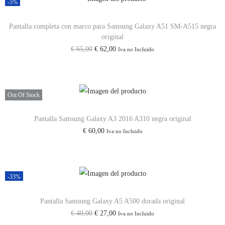
-5%
Pantalla completa con marco para Samsung Galaxy A51 SM-A515 negra
original
E
E
€
65,00
€
62,00
Iva no Incluido
l
l
p
p
r
r
Out Of Stock
e
e
c
c
Pantalla Samsung Galaxy A3 2016 A310 negra original
€
60,00
Iva no Incluido
i
i
o
o
o
a
r
c
-33%
i
t
Pantalla Samsung Galaxy A5 A500 dorada original
g
u
E
E
€
40,00
€
27,00
Iva no Incluido
i
a