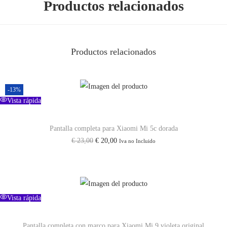
Productos relacionados
Productos relacionados
-13%
Vista rápida
Pantalla completa para Xiaomi Mi 5c dorada
E
E
€
23,00
€
20,00
Iva no Incluido
l
l
p
p
r
r
e
e
Vista rápida
c
c
i
i
Pantalla completa con marco para Xiaomi Mi 9 violeta original