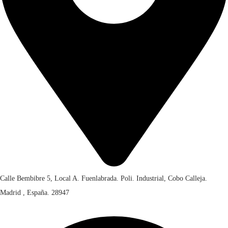
a
:
2
€
0
,
2
0
3
0
,
.
0
0
.
Calle Bembibre 5, Local A. Fuenlabrada. Poli. Industrial, Cobo Calleja.
Madrid , España. 28947