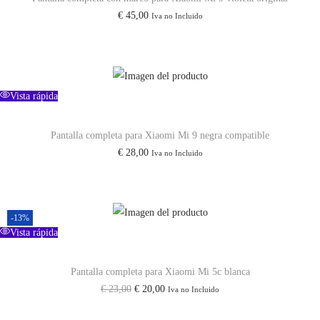
€
45,00
Iva no Incluido
o
o
o
a
r
c
i
t
Vista rápida
g
u
i
a
Pantalla completa para Xiaomi Mi 9 negra compatible
n
l
€
28,00
Iva no Incluido
a
e
l
s
e
:
r
€
-13%
Vista rápida
a
:
2
Pantalla completa para Xiaomi Mi 5c blanca
€
0
E
E
€
23,00
€
20,00
Iva no Incluido
,
l
l
2
0