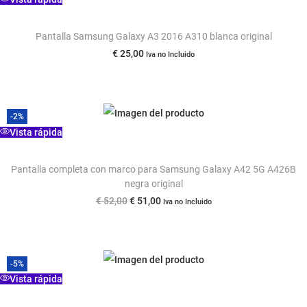
Pantalla Samsung Galaxy A3 2016 A310 blanca original
€
25,00
Iva no Incluido
-2%
Vista rápida
Pantalla completa con marco para Samsung Galaxy A42 5G A426B
negra original
E
E
€
52,00
€
51,00
Iva no Incluido
l
l
p
p
r
r
-5%
e
e
Vista rápida
c
c