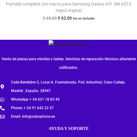
i
i
Pantalla completa con marco para Samsung Galaxy A51 SM-A515
negra original
o
o
E
E
€
65,00
€
62,00
Iva no Incluido
o
a
l
l
r
c
p
p
i
t
r
r
g
u
e
e
i
a
Venta de piezas para móviles y tables. Servicios de reparación técnicos altamente
c
c
n
l
calificados.
i
i
a
e
o
o
l
s
Calle Bembibre 5, Local A. Fuenlabrada. Poli. Industrial, Cobo Calleja.
o
a
e
:
Madrid , España. 28947
r
c
r
€
WhatsApp + 34 631 18 83 49
i
t
a
Phone: + 34 91 642 22 57
g
u
:
5
Email: info@cobophone.es
i
a
€
1
AYUDA Y SOPORTE
n
l
,