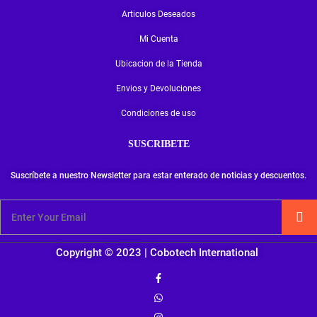
a
e
5
0
Articulos Deseados
l
s
2
0
Mi Cuenta
e
:
,
.
r
€
Ubicacion de la Tienda
0
a
0
Envios y Devoluciones
:
6
.
Condiciones de uso
€
2
,
SUSCRIBETE
6
0
Suscríbete a nuestro Newsletter para estar enterado de noticias y descuentos.
5
0
,
.
0
0
Copyright © 2023 | Cobotech International
.