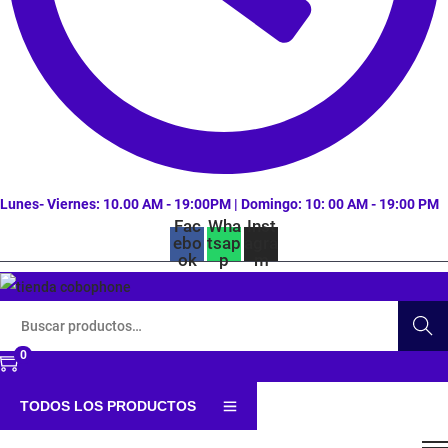
Lunes- Viernes: 10.00 AM - 19:00PM | Domingo: 10: 00 AM - 19:00 PM
Fac
Wha
Inst
ebo
tsap
agra
ok
p
m
B
Buscar
ú
0
s
q
TODOS LOS PRODUCTOS
u