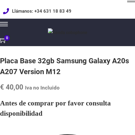
e
d
Llámanos: +34 631 18 83 49
a
p
a
0
r
a
Placa Base 32gb Samsung Galaxy A20s
:
>
A207 Version M12
€
40,00
Iva no Incluido
Antes de comprar por favor consulta
disponibilidad