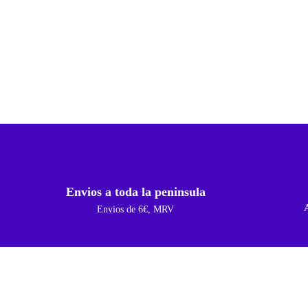
Envios a toda la peninsula
Envios de 6€, MRV