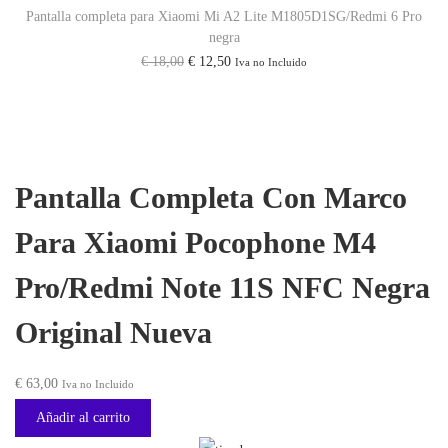
Pantalla completa para Xiaomi Mi A2 Lite M1805D1SG/Redmi 6 Pro
1
r
€
negra
1
a
E
E
€
18,00
€
12,50
Iva no Incluido
S
:
1
l
l
N
€
6
p
p
F
,
r
r
C
2
5
e
e
Pantalla Completa Con Marco
N
1
0
c
c
e
,
.
i
i
Para Xiaomi Pocophone M4
g
0
o
o
r
0
Pro/Redmi Note 11S NFC Negra
o
a
a
.
r
c
Original Nueva
O
i
t
r
g
u
€
63,00
i
Iva no Incluido
i
a
g
Añadir al carrito
n
l
i