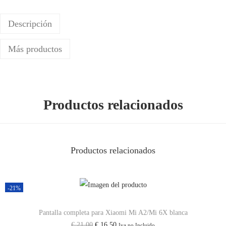
r
Descripción
a
X
Más productos
i
a
o
m
Productos relacionados
i
P
o
Productos relacionados
c
o
p
-21%
h
o
Pantalla completa para Xiaomi Mi A2/Mi 6X blanca
n
E
E
€
21,00
€
16,50
Iva no Incluido