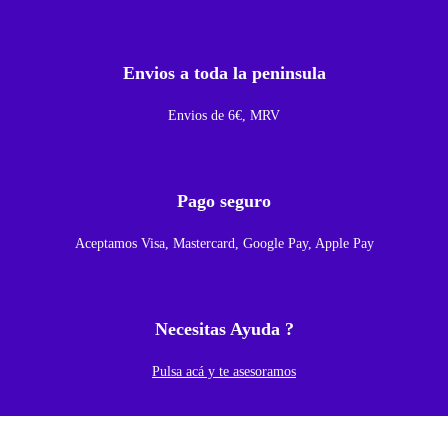
m
p
Envios a toda la peninsula
l
e
Envios de 6€, MRV
t
a
C
Pago seguro
o
Aceptamos Visa, Mastercard, Google Pay, Apple Pay
n
M
a
Necesitas Ayuda ?
r
c
Pulsa acá y te asesoramos
o
P
a