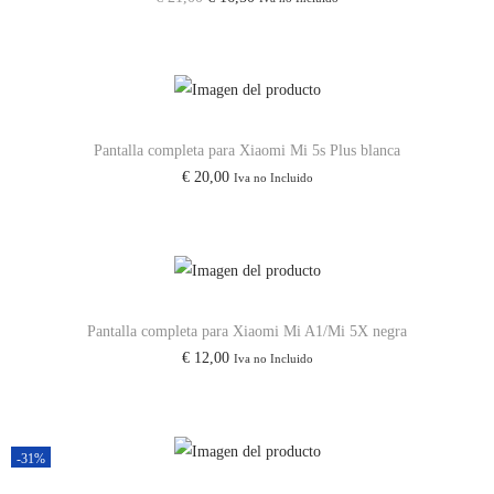
e
l
l
M
p
p
4
r
r
P
e
e
r
c
c
Pantalla completa para Xiaomi Mi 5s Plus blanca
€
20,00
o
Iva no Incluido
i
i
/
o
o
R
o
a
e
r
c
d
i
t
Pantalla completa para Xiaomi Mi A1/Mi 5X negra
m
g
u
€
12,00
Iva no Incluido
i
i
a
N
n
l
o
a
e
t
l
s
-31%
e
e
: