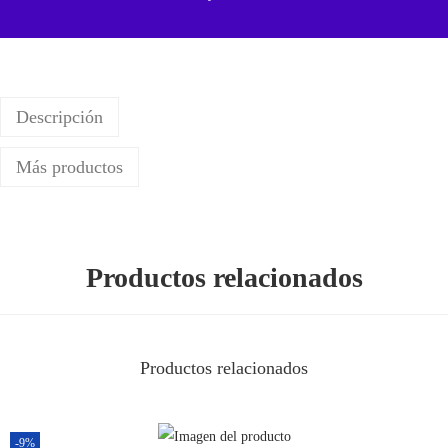
a
X
i
a
Descripción
o
m
Más productos
i
M
i
A
Productos relacionados
3
/
M
Productos relacionados
i
C
C
-9%