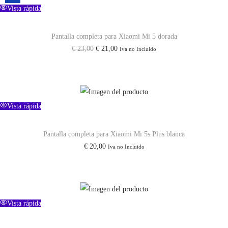
9
Vista rápida
e
Pantalla completa para Xiaomi Mi 5 dorada
n
E
E
€
23,00
€
21,00
Iva no Incluido
e
l
l
g
p
p
r
r
r
a
e
e
Vista rápida
o
c
c
r
i
i
Pantalla completa para Xiaomi Mi 5s Plus blanca
i
€
20,00
Iva no Incluido
o
o
g
o
a
i
r
c
n
i
t
a
Vista rápida
g
u
l
i
a
n