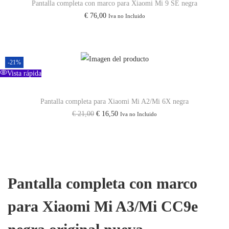
Pantalla completa con marco para Xiaomi Mi 9 SE negra
n
l
u
€
76,00
Iva no Incluido
a
e
e
l
s
v
e
:
a
r
€
-21%
c
Vista rápida
a
a
:
2
n
Pantalla completa para Xiaomi Mi A2/Mi 6X negra
€
1
t
E
E
€
21,00
€
16,50
Iva no Incluido
,
i
l
l
2
0
d
p
p
3
0
a
r
r
,
.
d
e
e
0
Pantalla completa con marco
c
c
0
i
i
para Xiaomi Mi A3/Mi CC9e
.
o
o
o
a