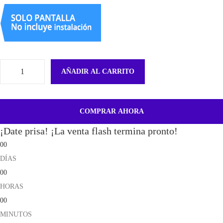
AÑADIR AL CARRITO
P
a
n
COMPRAR AHORA
t
¡Date prisa! ¡La venta flash termina pronto!
a
00
l
DÍAS
l
00
a
HORAS
c
00
o
MINUTOS
m