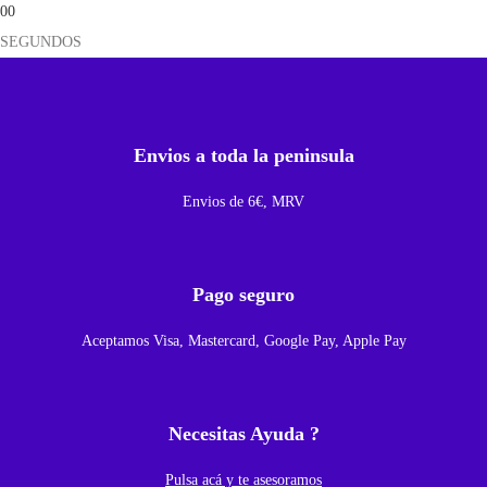
00
p
SEGUNDOS
l
e
t
a
Envios a toda la peninsula
c
o
Envios de 6€, MRV
n
m
a
Pago seguro
r
Aceptamos Visa, Mastercard, Google Pay, Apple Pay
c
o
p
Necesitas Ayuda ?
a
r
Pulsa acá y te asesoramos