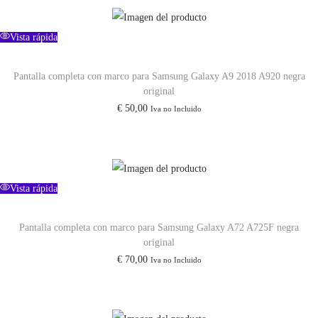
2
5
Vista rápida
5
Pantalla completa con marco para Samsung Galaxy A9 2018 A920 negra
G
original
S
€
50,00
Iva no Incluido
9
3
1
v
Vista rápida
e
r
Pantalla completa con marco para Samsung Galaxy A72 A725F negra
d
original
e
€
70,00
Iva no Incluido
o
r
i