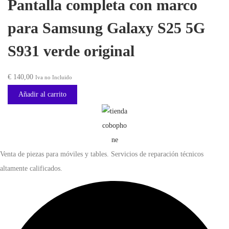
Pantalla completa con marco
c
c
i
i
para Samsung Galaxy S25 5G
o
o
S931 verde original
o
a
r
c
€
140,00
i
t
Iva no Incluido
g
u
Añadir al carrito
i
a
n
l
a
e
l
s
Venta de piezas para móviles y tables. Servicios de reparación técnicos
e
:
altamente calificados.
r
€
a
:
6
€
2