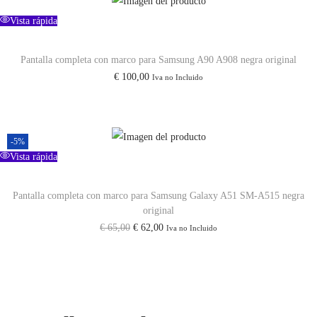
g
Vista rápida
i
n
Pantalla completa con marco para Samsung A90 A908 negra original
a
€
100,00
Iva no Incluido
l
c
a
-5%
n
Vista rápida
t
i
Pantalla completa con marco para Samsung Galaxy A51 SM-A515 negra
original
d
E
E
€
65,00
€
62,00
Iva no Incluido
a
l
l
d
p
p
r
r
e
e