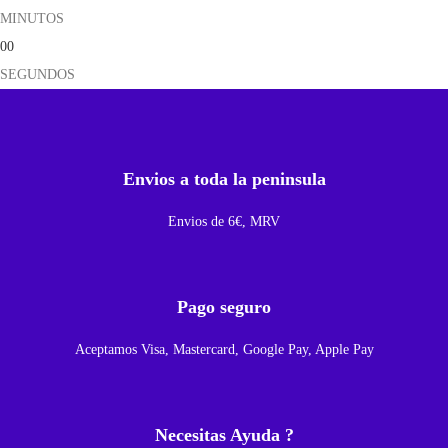
MINUTOS
m
00
p
SEGUNDOS
l
e
t
a
Envios a toda la peninsula
c
o
Envios de 6€, MRV
n
m
a
Pago seguro
r
Aceptamos Visa, Mastercard, Google Pay, Apple Pay
c
o
p
Necesitas Ayuda ?
a