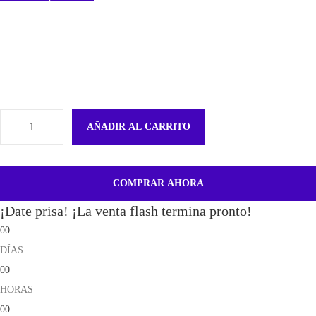
AÑADIR AL CARRITO
P
a
n
COMPRAR AHORA
t
¡Date prisa! ¡La venta flash termina pronto!
a
00
l
DÍAS
l
00
a
HORAS
c
00
o