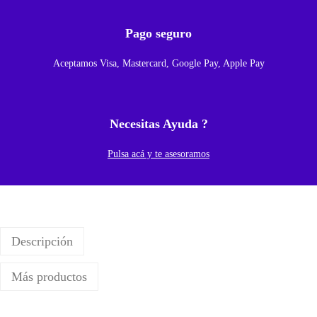
M
a
Pago seguro
r
Aceptamos Visa, Mastercard, Google Pay, Apple Pay
c
o
P
Necesitas Ayuda ?
a
r
Pulsa acá y te asesoramos
a
S
a
m
Descripción
s
u
Más productos
n
g