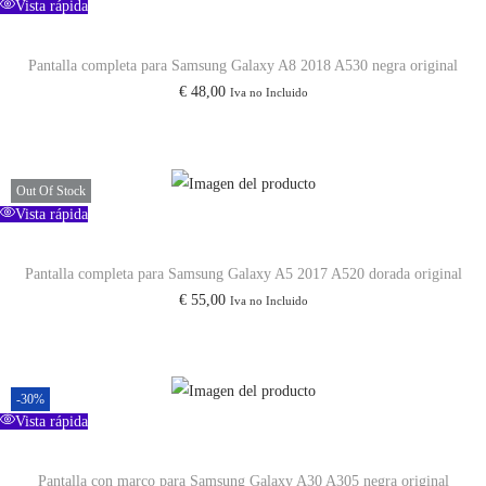
Vista rápida
0
G
Pantalla completa para Samsung Galaxy A8 2018 A530 negra original
7
€
48,00
Iva no Incluido
8
1
N
Out Of Stock
a
Vista rápida
r
a
Pantalla completa para Samsung Galaxy A5 2017 A520 dorada original
n
€
55,00
Iva no Incluido
j
a
/
-30%
C
Vista rápida
l
o
Pantalla con marco para Samsung Galaxy A30 A305 negra original