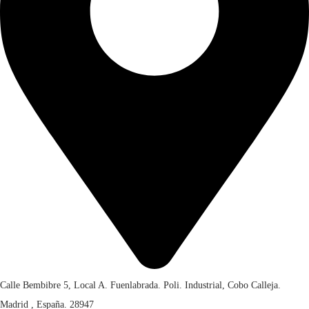
c
e
:
a
r
€
n
a
t
:
5
i
€
0
d
,
a
7
0
d
1
0
,
.
0
0
.
Calle Bembibre 5, Local A. Fuenlabrada. Poli. Industrial, Cobo Calleja.
Madrid , España. 28947