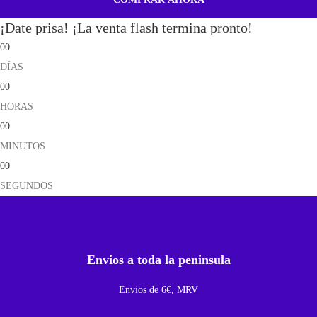
t
¡Date prisa! ¡La venta flash termina pronto!
a
00
l
DÍAS
l
00
a
HORAS
C
00
o
MINUTOS
m
00
p
SEGUNDOS
l
e
t
a
Envios a toda la peninsula
C
o
Envios de 6€, MRV
n