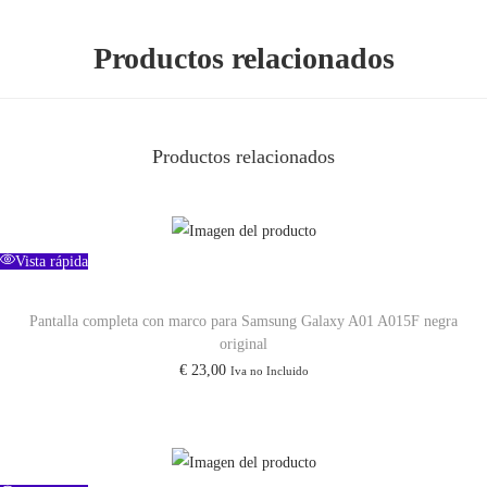
G
a
Productos relacionados
l
a
x
Productos relacionados
y
S
2
0
Vista rápida
F
Pantalla completa con marco para Samsung Galaxy A01 A015F negra
E
original
5
€
23,00
Iva no Incluido
G
G
7
8