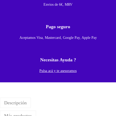
z
Envios de 6€, MRV
z
e
r
Pago seguro
P
Aceptamos Visa, Mastercard, Google Pay, Apple Pay
a
r
a
Necesitas Ayuda ?
X
i
Pulsa acá y te asesoramos
a
o
m
i
Descripción
M
i
Más productos