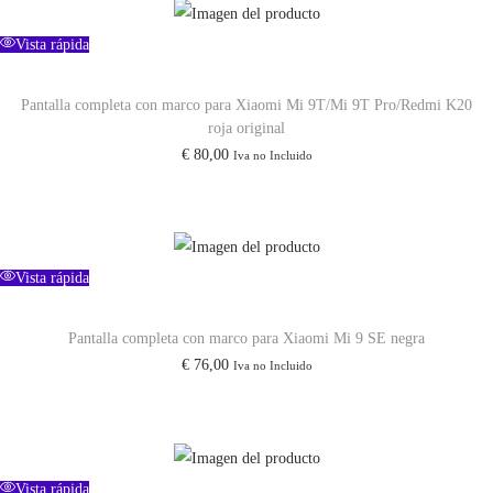
r
r
m
e
e
Vista rápida
i
c
c
N
i
i
Pantalla completa con marco para Xiaomi Mi 9T/Mi 9T Pro/Redmi K20
o
roja original
o
o
t
€
80,00
Iva no Incluido
o
a
e
r
c
1
i
t
1
g
u
P
Vista rápida
i
a
r
n
l
o
Pantalla completa con marco para Xiaomi Mi 9 SE negra
a
e
P
€
76,00
Iva no Incluido
l
s
l
e
:
u
r
€
s
a
c
Vista rápida