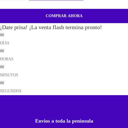
o
d
COMPRAR AHORA
u
¡Date prisa! ¡La venta flash termina pronto!
l
00
o
DÍAS
D
00
e
HORAS
A
00
l
MINUTOS
t
00
a
SEGUNDOS
v
o
z
B
Envios a toda la peninsula
u