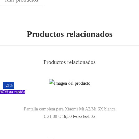
1
1
T
/
Productos relacionados
M
i
1
Productos relacionados
1
T
P
-21%
r
Vista rápida
o
Pantalla completa para Xiaomi Mi A2/Mi 6X blanca
/
E
E
€
21,00
€
16,50
Iva no Incluido
R
l
l
e
p
p
d