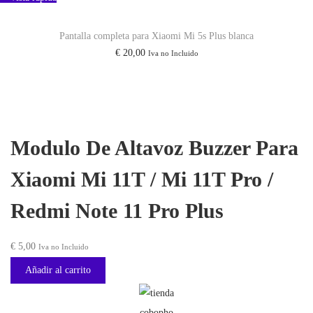
:
1
a
€
6
n
Pantalla completa para Xiaomi Mi 5s Plus blanca
,
t
€
20,00
Iva no Incluido
2
5
i
1
0
d
,
.
a
0
d
Modulo De Altavoz Buzzer Para
0
.
Xiaomi Mi 11T / Mi 11T Pro /
Redmi Note 11 Pro Plus
€
5,00
Iva no Incluido
Añadir al carrito