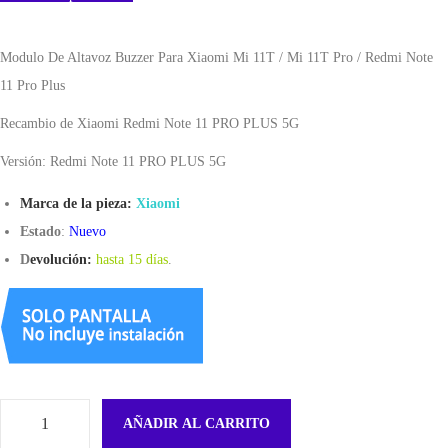
Modulo De Altavoz Buzzer Para Xiaomi Mi 11T / Mi 11T Pro / Redmi Note
11 Pro Plus
Recambio de Xiaomi Redmi Note 11 PRO PLUS 5G
Versión: Redmi Note 11 PRO PLUS 5G
Marca de la pieza:
Xiaomi
Estado
:
Nuevo
D
evolución:
hasta 15 días
.
AÑADIR AL CARRITO
M