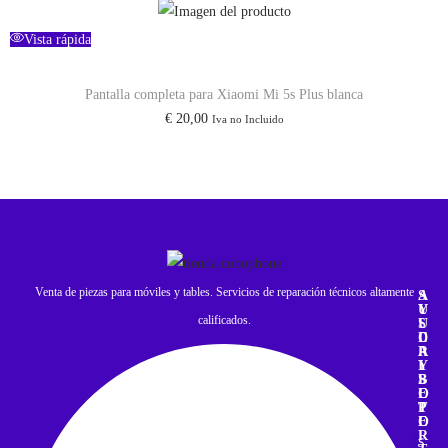
Vista rápida
Pantalla completa para Xiaomi Mi 5s Plus blanca
€
20,00
Iva no Incluido
Venta de piezas para móviles y tables. Servicios de reparación técnicos altamente
A
S
Y
U
calificados.
U
S
D
C
A
R
Y
I
S
B
O
E
P
T
O
E
R
S