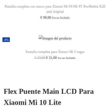
c
c
Pantalla completa con marco para Xiaomi Mi 9T/Mi 9T Pro/Redmi K20
azul original
i
i
€
90,00
Iva no Incluido
o
o
o
a
r
c
-9%
i
t
g
u
Pantalla completa para Xiaomi Mi 5 negra
i
a
E
E
€
23,00
€
21,00
Iva no Incluido
n
l
l
l
a
e
p
p
l
s
r
r
e
:
e
e
r
€
Flex Puente Main LCD Para
c
c
a
i
i
Xiaomi Mi 10 Lite
:
2
o
o
€
3