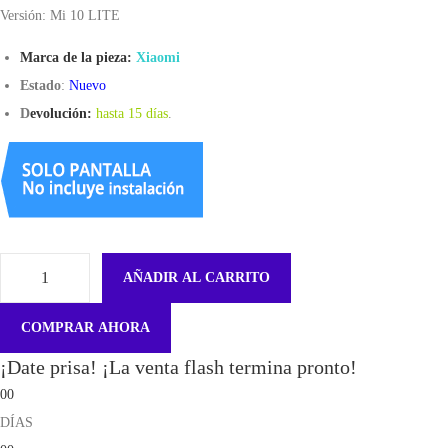
Versión: Mi 10 LITE
Marca de la pieza:
Xiaomi
Estado
:
Nuevo
D
evolución:
hasta 15 días
.
AÑADIR AL CARRITO
F
l
COMPRAR AHORA
e
¡Date prisa! ¡La venta flash termina pronto!
x
00
P
DÍAS
u