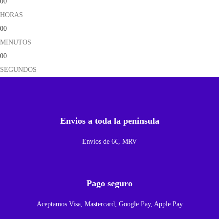
00
e
HORAS
n
00
t
MINUTOS
e
00
M
SEGUNDOS
a
i
n
L
Envios a toda la peninsula
C
Envios de 6€, MRV
D
P
a
Pago seguro
r
a
Aceptamos Visa, Mastercard, Google Pay, Apple Pay
X