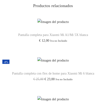
t
Productos relacionados
i
d
a
d
Pantalla completa para Xiaomi Mi A1/Mi 5X blanca
€
12,00
Iva no Incluido
-8%
Pantalla completa con flex de home para Xiaomi Mi 6 blanca
E
E
€
25,00
€
23,00
Iva no Incluido
l
l
p
p
r
r
e
e