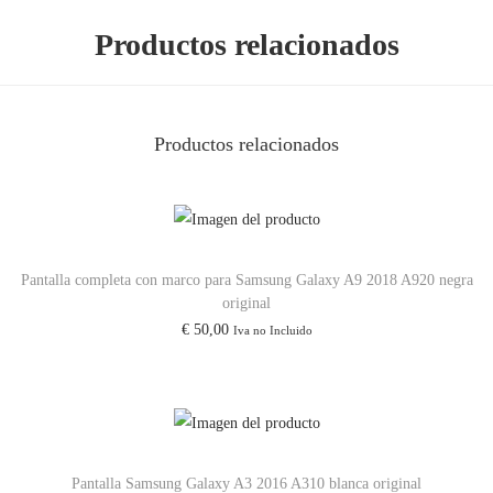
P
Productos relacionados
l
a
c
Productos relacionados
a
P
a
r
a
Pantalla completa con marco para Samsung Galaxy A9 2018 A920 negra
S
original
€
50,00
Iva no Incluido
a
m
s
u
n
Pantalla Samsung Galaxy A3 2016 A310 blanca original
g