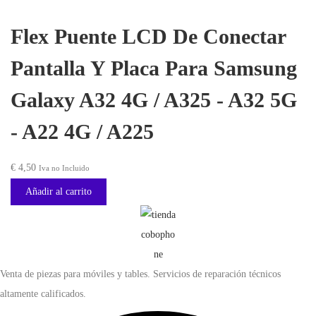
-
e
e
Flex Puente LCD De Conectar
A
c
c
3
i
i
Pantalla Y Placa Para Samsung
2
o
o
Galaxy A32 4G / A325 - A32 5G
5
o
a
G
r
c
- A22 4G / A225
-
i
t
A
g
u
€
4,50
Iva no Incluido
2
i
a
Añadir al carrito
2
n
l
4
a
e
G
l
s
/
e
:
A
Venta de piezas para móviles y tables. Servicios de reparación técnicos
r
€
2
altamente calificados.
a
2
:
3