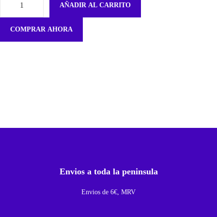
AÑADIR AL CARRITO
F
l
COMPRAR AHORA
e
x
P
u
e
n
t
e
L
C
Envios a toda la peninsula
D
D
Envios de 6€, MRV
e
C