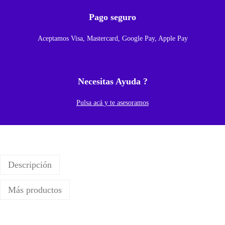
o
Pago seguro
n
Aceptamos Visa, Mastercard, Google Pay, Apple Pay
e
c
t
Necesitas Ayuda ?
a
r
Pulsa acá y te asesoramos
P
a
n
t
Descripción
a
l
Más productos
l
a
Y