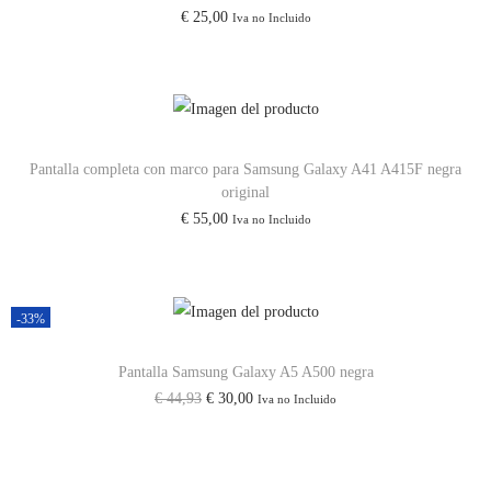
€
25,00
Iva no Incluido
G
a
l
a
x
Pantalla completa con marco para Samsung Galaxy A41 A415F negra
y
original
A
€
55,00
Iva no Incluido
3
2
4
-33%
G
/
Pantalla Samsung Galaxy A5 A500 negra
A
E
E
€
44,93
€
30,00
Iva no Incluido
3
l
l
2
p
p
5
r
r