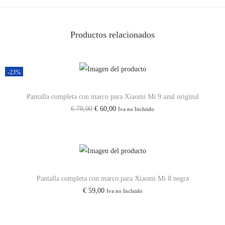
X
i
Productos relacionados
a
o
m
-23%
i
Pantalla completa con marco para Xiaomi Mi 9 azul original
M
E
E
€
78,00
€
60,00
Iva no Incluido
i
l
l
M
p
p
a
r
r
x
e
e
3
c
c
Pantalla completa con marco para Xiaomi Mi 8 negra
c
€
59,00
Iva no Incluido
i
i
a
o
o
n
o
a
t