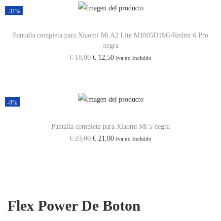
r
c
-31%
i
i
t
d
Pantalla completa para Xiaomi Mi A2 Lite M1805D1SG/Redmi 6 Pro
g
u
a
negra
i
a
d
E
E
€
18,00
€
12,50
Iva no Incluido
n
l
l
l
a
e
p
p
l
s
r
r
-9%
e
:
e
e
r
€
c
c
Pantalla completa para Xiaomi Mi 5 negra
a
E
E
€
23,00
€
21,00
Iva no Incluido
i
i
:
6
l
l
o
o
€
0
p
p
o
a
,
r
r
r
c
7
0
e
e
i
t
Flex Power De Boton
8
0
c
c
g
u
,
.
i
i