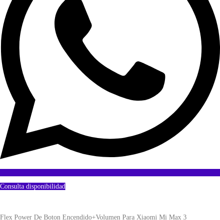
Consulta disponibilidad
Flex Power De Boton Encendido+Volumen Para Xiaomi Mi Max 3