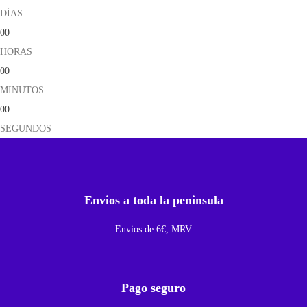
DÍAS
o
00
w
HORAS
e
00
r
MINUTOS
D
00
e
SEGUNDOS
B
o
t
o
Envios a toda la peninsula
n
Envios de 6€, MRV
E
n
c
Pago seguro
e
n