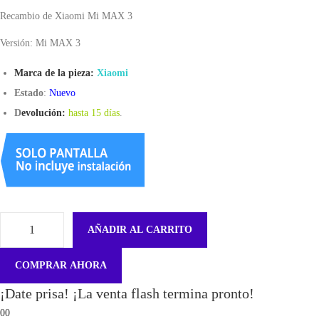
Recambio de Xiaomi Mi MAX 3
Versión: Mi MAX 3
Marca de la pieza:
Xiaomi
Estado
:
Nuevo
D
evolución:
hasta 15 días
.
AÑADIR AL CARRITO
F
l
COMPRAR AHORA
e
¡Date prisa! ¡La venta flash termina pronto!
x
00
P