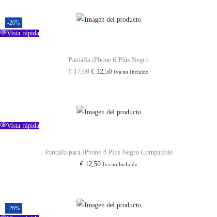
d
-26%
Vista rápida
Pantalla iPhone 6 Plus Negro
E
E
€
17,00
€
12,50
Iva no Incluido
l
l
p
p
r
r
e
e
Vista rápida
c
c
i
i
Pantalla para iPhone 8 Plus Negro Compatible
€
12,50
Iva no Incluido
o
o
o
a
r
c
i
t
-26%