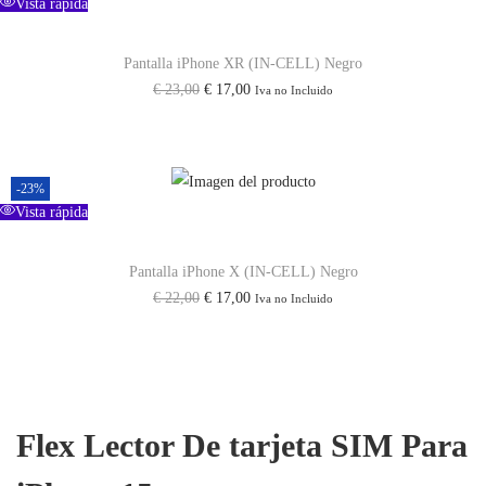
Vista rápida
g
u
i
a
Pantalla iPhone XR (IN-CELL) Negro
n
l
E
E
€
23,00
€
17,00
Iva no Incluido
a
e
l
l
l
s
p
p
e
:
r
r
r
€
-23%
e
e
Vista rápida
a
c
c
:
1
i
i
Pantalla iPhone X (IN-CELL) Negro
€
2
E
E
€
22,00
€
17,00
Iva no Incluido
o
o
,
l
l
o
a
1
5
p
p
r
c
7
0
r
r
i
t
,
.
e
e
g
u
0
Flex Lector De tarjeta SIM Para
c
c
i
a
0
i
i
n
l