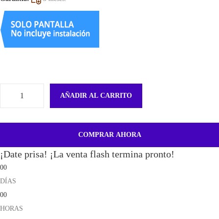
AÑADIR AL CARRITO
F
l
e
COMPRAR AHORA
x
¡Date prisa! ¡La venta flash termina pronto!
L
00
e
DÍAS
c
00
t
HORAS
o