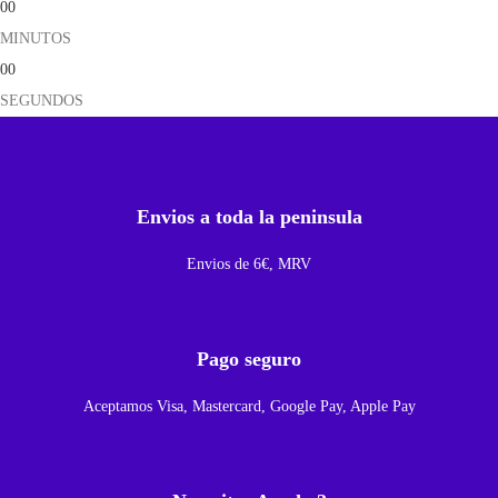
00
r
MINUTOS
D
00
e
SEGUNDOS
t
a
r
j
Envios a toda la peninsula
e
t
Envios de 6€, MRV
a
S
I
Pago seguro
M
Aceptamos Visa, Mastercard, Google Pay, Apple Pay
P
a
r