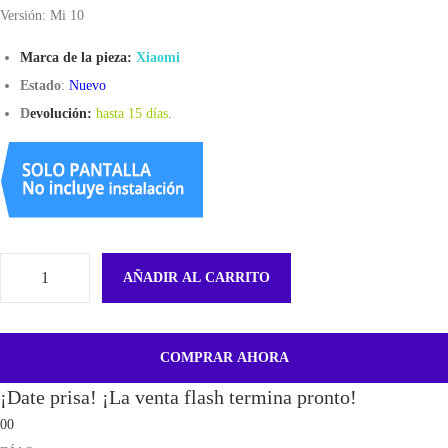
Versión: Mi 10
Marca de la pieza:
Xiaomi
Estado
:
Nuevo
D
evolución:
hasta 15 días
.
AÑADIR AL CARRITO
F
l
e
COMPRAR AHORA
x
¡Date prisa! ¡La venta flash termina pronto!
L
00
e