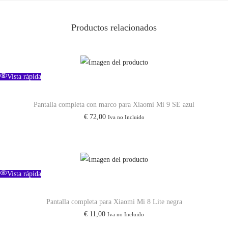
P
r
Productos relacionados
o
c
a
n
Vista rápida
t
Pantalla completa con marco para Xiaomi Mi 9 SE azul
i
€
72,00
Iva no Incluido
d
a
d
Vista rápida
Pantalla completa para Xiaomi Mi 8 Lite negra
€
11,00
Iva no Incluido