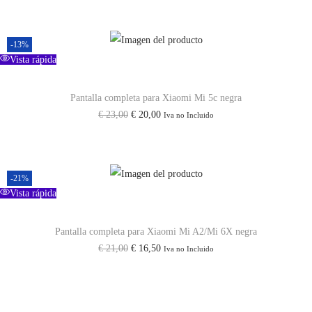
-13%
Vista rápida
Pantalla completa para Xiaomi Mi 5c negra
E
E
€
23,00
€
20,00
Iva no Incluido
l
l
p
p
r
r
-21%
e
e
Vista rápida
c
c
i
i
Pantalla completa para Xiaomi Mi A2/Mi 6X negra
E
E
€
21,00
€
16,50
Iva no Incluido
o
o
l
l
o
a
p
p
r
c
r
r
i
t