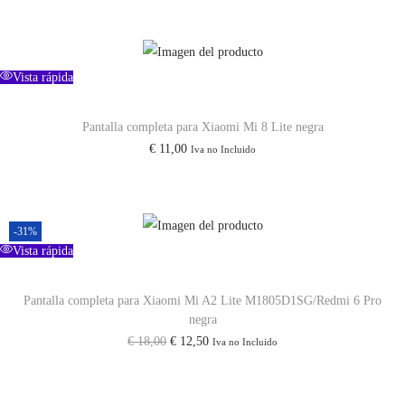
o
a
r
c
i
t
Vista rápida
g
u
i
a
Pantalla completa para Xiaomi Mi 8 Lite negra
n
l
€
11,00
Iva no Incluido
a
e
l
s
e
:
r
€
-31%
Vista rápida
a
:
1
Pantalla completa para Xiaomi Mi A2 Lite M1805D1SG/Redmi 6 Pro
€
6
negra
,
E
E
€
18,00
€
12,50
Iva no Incluido
2
5
l
l
1
0
p
p