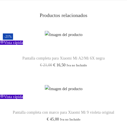
i
d
Productos relacionados
a
d
-21%
Vista rápida
Pantalla completa para Xiaomi Mi A2/Mi 6X negra
E
E
€
21,00
€
16,50
Iva no Incluido
l
l
p
p
r
r
e
e
Vista rápida
c
c
i
i
Pantalla completa con marco para Xiaomi Mi 9 violeta original
€
45,00
Iva no Incluido
o
o