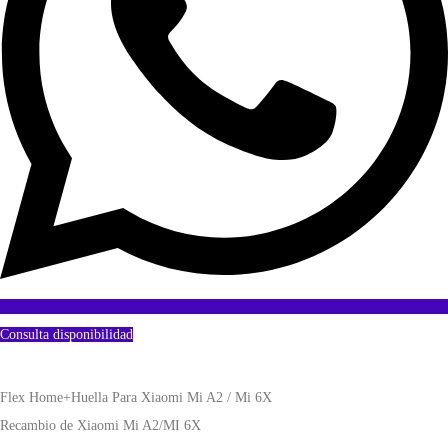
Consulta disponibilidad
Flex Home+Huella Para Xiaomi Mi A2 / Mi 6X
Recambio de Xiaomi Mi A2/MI 6X