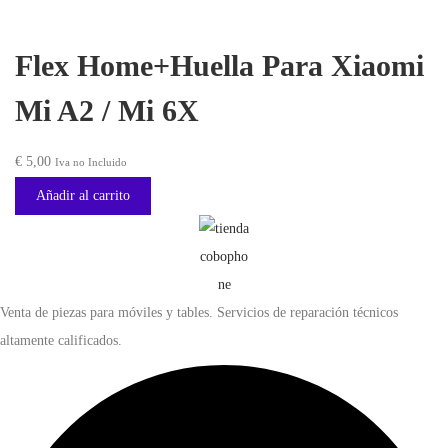
,
.
r
r
0
e
e
Flex Home+Huella Para Xiaomi
0
c
c
.
i
i
Mi A2 / Mi 6X
o
o
o
a
€
5,00
Iva no Incluido
r
c
Añadir al carrito
i
t
g
u
i
a
n
l
Venta de piezas para móviles y tables. Servicios de reparación técnicos
a
e
altamente calificados.
l
s
e
:
r
€
a