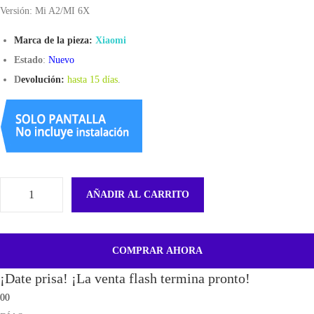
Versión: Mi A2/MI 6X
Marca de la pieza:
Xiaomi
Estado
:
Nuevo
D
evolución:
hasta 15 días
.
AÑADIR AL CARRITO
F
l
e
COMPRAR AHORA
x
¡Date prisa! ¡La venta flash termina pronto!
H
00
o