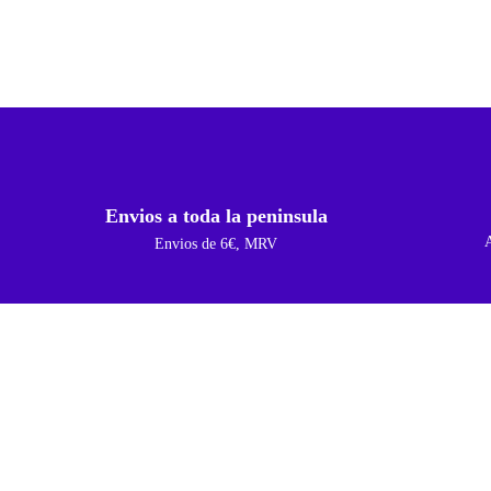
Envios a toda la peninsula
Envios de 6€, MRV