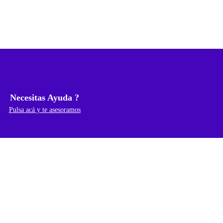
Necesitas Ayuda ?
Pulsa acá y te asesoramos